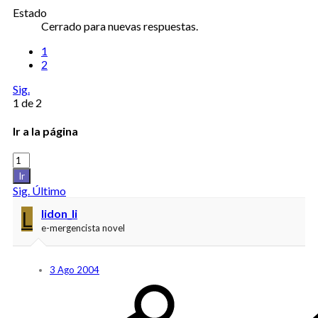
Estado
Cerrado para nuevas respuestas.
1
2
Sig.
1 de 2
Ir a la página
Ir
Sig.
Último
L
lidon_li
e-mergencista novel
3 Ago 2004