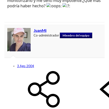
monitorizarlo y me sentí muy impotente.¿Qué más
podría haber hecho?
JuanMi
Co-administrador
Miembro del equipo
3 Ago 2004