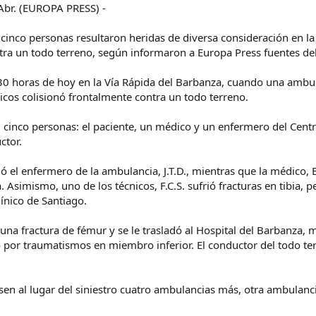
r. (EUROPA PRESS) -
 cinco personas resultaron heridas de diversa consideración en la
ra un todo terreno, según informaron a Europa Press fuentes del
7.30 horas de hoy en la Vía Rápida del Barbanza, cuando una ambu
cos colisionó frontalmente contra un todo terreno.
 cinco personas: el paciente, un médico y un enfermero del Centro
ctor.
ó el enfermero de la ambulancia, J.T.D., mientras que la médico, E
. Asimismo, uno de los técnicos, F.C.S. sufrió fracturas en tibia
línico de Santiago.
a una fractura de fémur y se le trasladó al Hospital del Barbanza, 
o por traumatismos en miembro inferior. El conductor del todo ter
asen al lugar del siniestro cuatro ambulancias más, otra ambulanc