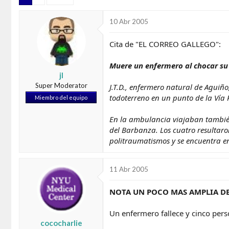
d
e
o
i
10 Abr 2005
r
n
d
i
e
c
Cita de "EL CORREO GALLEGO":
l
i
t
o
Muere un enfermero al chocar su
e
jl
m
Super Moderator
J.T.D., enfermero natural de Aguiñ
a
todoterreno en un punto de la Vía 
Miembro del equipo
En la ambulancia viajaban también
del Barbanza. Los cuatro resultaro
politraumatismos y se encuentra en 
11 Abr 2005
NOTA UN POCO MAS AMPLIA DE
Un enfermero fallece y cinco pers
cococharlie