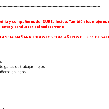
-----------------------------------------------------------------------------------
ilia y compañeros del DUE fallecido. También los mejores d
aciente y conductor del todoterreno
.
ULANCIA MAÑANA TODOS LOS COMPAÑEROS DEL 061 DE GALI
r.
de ganas de trabajar mejor.
ñeros gallegos.