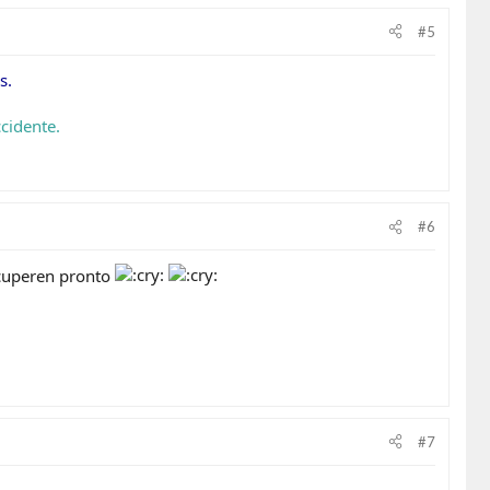
#5
s.
#6
ecuperen pronto
#7