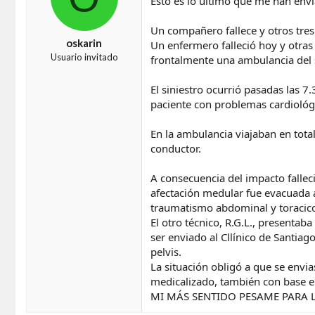
Esto es lo último que me han env
Un compañero fallece y otros tres
oskarin
Un enfermero falleció hoy y otras
Usuario invitado
frontalmente una ambulancia del s
El siniestro ocurrió pasadas las 
paciente con problemas cardiológi
En la ambulancia viajaban en total
conductor.
A consecuencia del impacto falleci
afectación medular fue evacuada al
traumatismo abdominal y toracico 
El otro técnico, R.G.L., presentab
ser enviado al Cllínico de Santiag
pelvis.
La situación obligó a que se envi
medicalizado, también con base e
MI MÁS SENTIDO PESAME PARA 