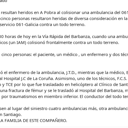
iado
 resultan heridos en A Pobra al colisionar una ambulancia del 061
 cinco personas resultaron heridas de diversa consideración en la
ervicio 061-Galicia contra un todo terreno.
7.30 horas de hoy en la Vía Rápida del Barbanza, cuando una ambu
cos (un IAM) colisionó frontalmente contra un todo terreno.
 cinco personas: el paciente, un médico , un enfermero y dos técni
ó el enfermero de la ambulancia, J.T.D., mientras que la médico, 
 Hospital J.C de La Coruña. Asimismo, uno de los técnicos, F.C.S. 
y TCE por lo que fue trasladado en helicóptero al Clínico de Sant
a una fractura de fémur y se le trasladó al Hospital del Barbanza, 
o por traumatismos en miembro inferior. El conductor del todo ter
asen al lugar del siniestro cuatro ambulancias más, otra ambulanc
n Santiago.
LA FAMILIA DE ESTE COMPAÑERO.