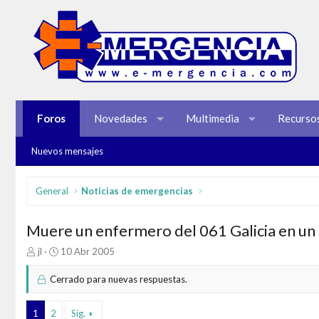
Foros
Novedades
Multimedia
Recurso
Nuevos mensajes
General
Noticias de emergencias
Muere un enfermero del 061 Galicia en un 
I
F
jl
10 Abr 2005
n
e
i
c
Cerrado para nuevas respuestas.
c
h
i
a
1
2
Sig.
a
d