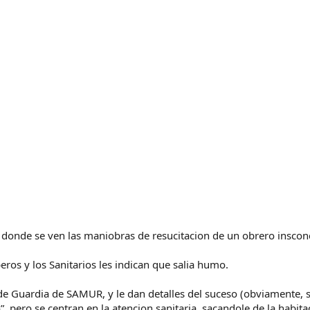
 donde se ven las maniobras de resucitacion de un obrero inscon
os y los Sanitarios les indican que salia humo.
 de Guardia de SAMUR, y le dan detalles del suceso (obviamente, s
 pero se centran en la atencion sanitaria, sacandole de la habitac