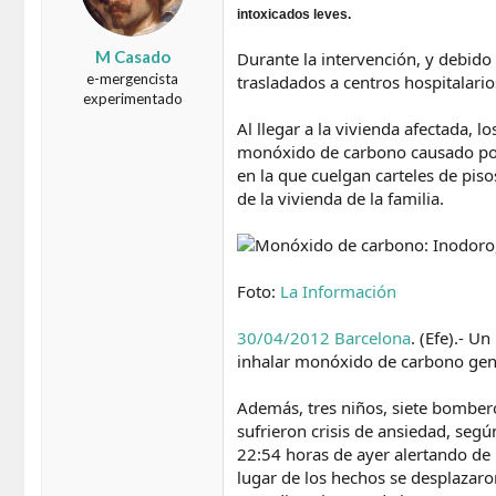
d
e
intoxicados leves.
o
i
r
n
M Casado
Durante la intervención, y debido
d
i
e-mergencista
trasladados a centros hospitalario
e
c
experimentado
l
i
Al llegar a la vivienda afectada
t
o
monóxido de carbono causado por 
e
m
en la que cuelgan carteles de piso
a
de la vivienda de la familia.
Foto:
La Información
30/04/2012 Barcelona
. (Efe).- Un
inhalar monóxido de carbono gene
Además, tres niños, siete bomber
sufrieron crisis de ansiedad, se
22:54 horas de ayer alertando de p
lugar de los hechos se desplazar