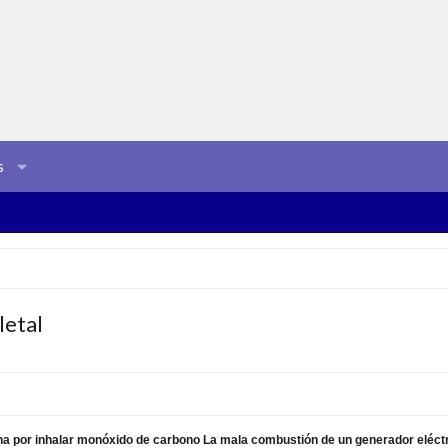
s
letal
ona por inhalar monóxido de carbono
La mala combustión de un generador eléctric