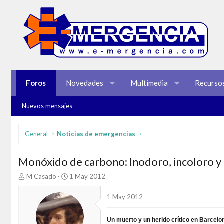
Foros
Novedades
Multimedia
Recurso
Nuevos mensajes
General
Noticias de emergencias
Monóxido de carbono: Inodoro, incoloro y 
I
F
M Casado
1 May 2012
n
e
i
c
1 May 2012
c
h
i
a
Un muerto y un herido crítico en Barcel
a
d