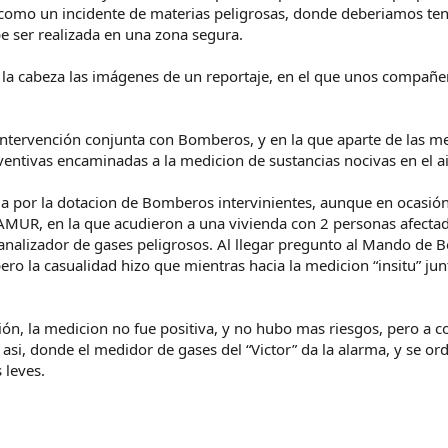
como un incidente de materias peligrosas, donde deberiamos tener
be ser realizada en una zona segura.
la cabeza las imágenes de un reportaje, en el que unos compañe
 intervención conjunta con Bomberos, y en la que aparte de las me
ntivas encaminadas a la medicion de sustancias nocivas en el ai
da por la dotacion de Bomberos intervinientes, aunque en ocasió
R, en la que acudieron a una vivienda con 2 personas afectadas, 
nalizador de gases peligrosos. Al llegar pregunto al Mando de B
ro la casualidad hizo que mientras hacia la medicion “insitu” junt
ón, la medicion no fue positiva, y no hubo mas riesgos, pero a 
 asi, donde el medidor de gases del “Victor” da la alarma, y se o
 leves.