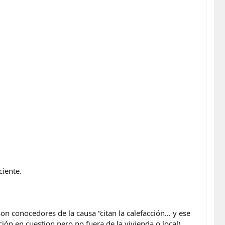
ciente.
on conocedores de la causa “citan la calefacción… y ese
ión en cuestion pero no fuera de la vivienda o local).