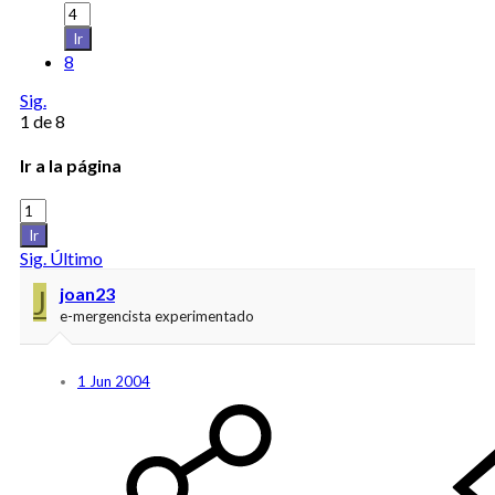
Ir
8
Sig.
1 de 8
Ir a la página
Ir
Sig.
Último
J
joan23
e-mergencista experimentado
1 Jun 2004