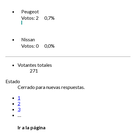
Peugeot
Votos:
2
0,7%
Nissan
Votos:
0
0,0%
Votantes totales
271
Estado
Cerrado para nuevas respuestas.
1
2
3
…
Ir a la página