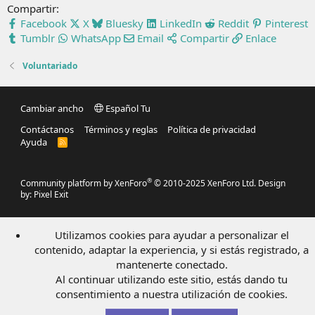
Compartir:
Facebook
X
Bluesky
LinkedIn
Reddit
Pinterest
Tumblr
WhatsApp
Email
Compartir
Enlace
Voluntariado
Cambiar ancho
Español Tu
Contáctanos
Términos y reglas
Política de privacidad
Ayuda
R
S
S
®
Community platform by XenForo
© 2010-2025 XenForo Ltd.
Design
by:
Pixel Exit
Utilizamos cookies para ayudar a personalizar el
contenido, adaptar la experiencia, y si estás registrado, a
mantenerte conectado.
Al continuar utilizando este sitio, estás dando tu
consentimiento a nuestra utilización de cookies.