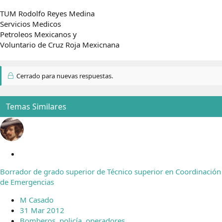
TUM Rodolfo Reyes Medina
Servicios Medicos
Petroleos Mexicanos y
Voluntario de Cruz Roja Mexicnana
Cerrado para nuevas respuestas.
Temas Similares
C
e
Borrador de grado superior de Técnico superior en Coordinación
r
de Emergencias
r
a
M Casado
d
31 Mar 2012
o
Bomberos, policía, operadores