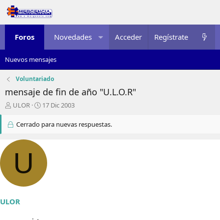
Foros
Novedades
Acceder
Multimedia
Regístrate
Recursos
Nuevos mensajes
Voluntariado
mensaje de fin de año "U.L.O.R"
I
F
ULOR
17 Dic 2003
n
e
i
c
Cerrado para nuevas respuestas.
c
h
i
a
a
d
U
d
e
o
i
r
n
d
i
e
c
ULOR
l
i
t
o
e