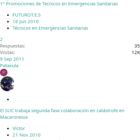
1º Promociones de Tecnicos en Emergencias Sanitarias
FUTUROT.E.S
16 Jun 2010
Técnicos en Emergencias Sanitarias
2
Respuestas
35
Visitas
12K
9 Sep 2011
Pataxula
P
C
e
El SUC trabaja segunda fase colaboración en catástrofe en
r
Macaronesia
r
a
Víctor
d
21 Nov 2010
o