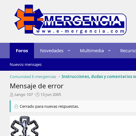
Foros
Novedades
Multimedia
Recurs
Nuevos mensajes
Comunidad E-mergencias
Mensaje de error
I
F
tango 107
13 Jun 2005
n
e
i
c
Cerrado para nuevas respuestas.
c
h
i
a
a
d
d
e
o
i