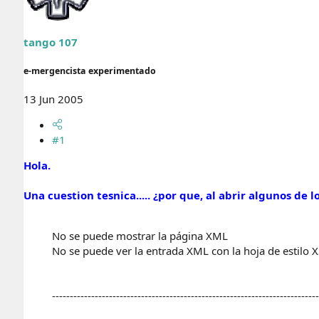
r
n
d
i
e
c
tango 107
l
i
t
o
e
e-mergencista experimentado
m
a
13 Jun 2005
#1
Hola.
Una cuestion tesnica..... ¿por que, al abrir algunos de 
No se puede mostrar la página XML
No se puede ver la entrada XML con la hoja de estilo XS
---------------------------------------------------------------------------