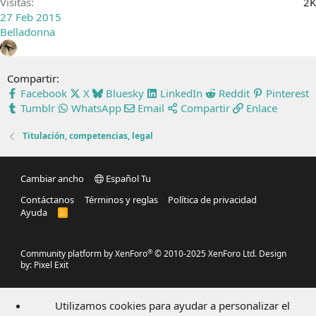
Visitas
2K
27 Feb 2015
Belladonna
Compartir:
Facebook
X
Bluesky
LinkedIn
Reddit
Pinterest
Tumblr
WhatsApp
Email
Compartir
Enlace
Titulación, competencias, legal
Cambiar ancho
Español Tu
Contáctanos
Términos y reglas
Política de privacidad
Ayuda
R
S
S
®
Community platform by XenForo
© 2010-2025 XenForo Ltd.
Design
by:
Pixel Exit
Utilizamos cookies para ayudar a personalizar el