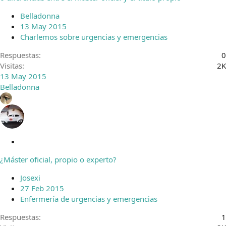
Belladonna
13 May 2015
Charlemos sobre urgencias y emergencias
Respuestas
0
Visitas
2K
13 May 2015
Belladonna
C
e
¿Máster oficial, propio o experto?
r
r
Josexi
a
27 Feb 2015
d
Enfermería de urgencias y emergencias
o
Respuestas
1