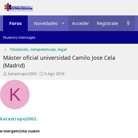
Foros
Novedades
Acceder
Multimedia
Regístrate
Recursos
Nuevos mensajes
Titulación, competencias, legal
Máster oficial universidad Camilo Jose Cela
(Madrid)
I
F
katastrapo2002
5 Ago 2016
n
e
i
c
K
c
h
i
a
a
d
d
e
o
i
r
n
katastrapo2002
d
i
e
c
e-mergencista nuevo
l
i