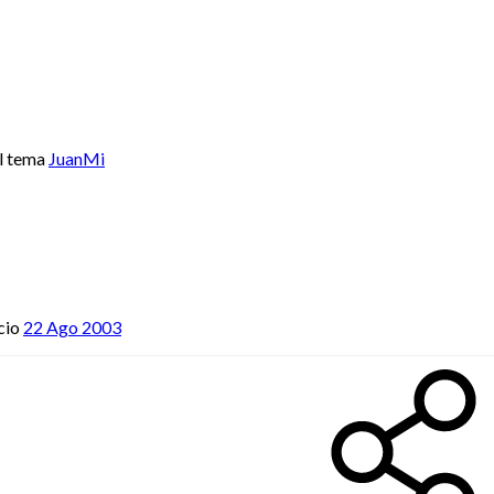
l tema
JuanMi
cio
22 Ago 2003