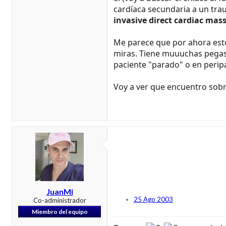
cardíaca secundaria a un trau
invasive direct cardiac mas
Me parece que por ahora esto
miras. Tiene muuuchas pegas,
paciente "parado" o en peripa
Voy a ver que encuentro sobr
JuanMi
25 Ago 2003
Co-administrador
Miembro del equipo