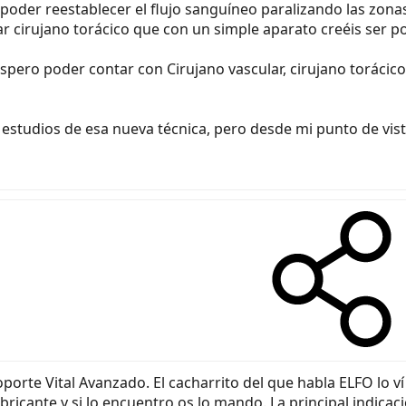
 poder reestablecer el flujo sanguíneo paralizando las zon
cirujano torácico que con un simple aparato creéis ser posi
spero poder contar con Cirujano vascular, cirujano torácic
s estudios de esa nueva técnica, pero desde mi punto de vi
rte Vital Avanzado. El cacharrito del que habla ELFO lo ví h
fabricante y si lo encuentro os lo mando. La principal indic