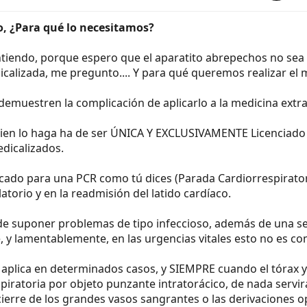
 ¿Para qué lo necesitamos?
tiendo, porque espero que el aparatito abrepechos no sea p
calizada, me pregunto.... Y para qué queremos realizar el 
emuestren la complicación de aplicarlo a la medicina extraho
quien lo haga ha de ser ÚNICA Y EXCLUSIVAMENTE Licenciado en
dicalizados.
icado para una PCR como tú dices (Parada Cardiorrespirator
atorio y en la readmisión del latido cardíaco.
ede suponer problemas de tipo infeccioso, además de una se
 y lamentablemente, en las urgencias vitales esto no es co
 aplica en determinados casos, y SIEMPRE cuando el tórax ya 
iratoria por objeto punzante intratorácico, de nada servirá
l cierre de los grandes vasos sangrantes o las derivaciones