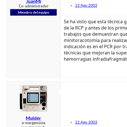
JuanMi
22 Ago 2003
Co-administrador
Miembro del equipo
Se ha visto que esta técnica g
de la RCP y antes de los pri
trabajos que demuestran que 
minitoracotomía para realizar
indicación es en el PCR por 
técnicas que mejoran la supe
hemorragias infradiafragmáti
Mulder
22 Ago 2003
e-mergencista