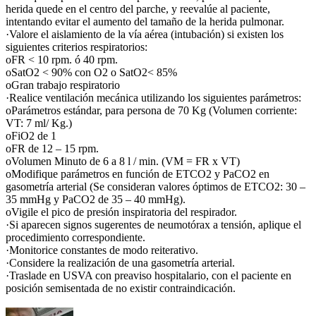
herida quede en el centro del parche, y reevalúe al paciente,
intentando evitar el aumento del tamaño de la herida pulmonar.
·Valore el aislamiento de la vía aérea (intubación) si existen los
siguientes criterios respiratorios:
oFR < 10 rpm. ó 40 rpm.
oSatO2 < 90% con O2 o SatO2< 85%
oGran trabajo respiratorio
·Realice ventilación mecánica utilizando los siguientes parámetros:
oParámetros estándar, para persona de 70 Kg (Volumen corriente:
VT: 7 ml/ Kg.)
oFiO2 de 1
oFR de 12 – 15 rpm.
oVolumen Minuto de 6 a 8 l / min. (VM = FR x VT)
oModifique parámetros en función de ETCO2 y PaCO2 en
gasometría arterial (Se consideran valores óptimos de ETCO2: 30 –
35 mmHg y PaCO2 de 35 – 40 mmHg).
oVigile el pico de presión inspiratoria del respirador.
·Si aparecen signos sugerentes de neumotórax a tensión, aplique el
procedimiento correspondiente.
·Monitorice constantes de modo reiterativo.
·Considere la realización de una gasometría arterial.
·Traslade en USVA con preaviso hospitalario, con el paciente en
posición semisentada de no existir contraindicación.