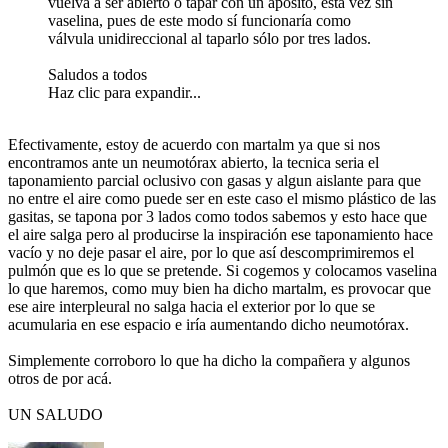
vuelva a ser abierto o tapar con un apósito, esta vez sin
vaselina, pues de este modo sí funcionaría como
válvula unidireccional al taparlo sólo por tres lados.
Saludos a todos
Haz clic para expandir...
Efectivamente, estoy de acuerdo con martalm ya que si nos
encontramos ante un neumotórax abierto, la tecnica seria el
taponamiento parcial oclusivo con gasas y algun aislante para que
no entre el aire como puede ser en este caso el mismo plástico de las
gasitas, se tapona por 3 lados como todos sabemos y esto hace que
el aire salga pero al producirse la inspiración ese taponamiento hace
vacío y no deje pasar el aire, por lo que así descomprimiremos el
pulmón que es lo que se pretende. Si cogemos y colocamos vaselina
lo que haremos, como muy bien ha dicho martalm, es provocar que
ese aire interpleural no salga hacia el exterior por lo que se
acumularia en ese espacio e iría aumentando dicho neumotórax.
Simplemente corroboro lo que ha dicho la compañera y algunos
otros de por acá.
UN SALUDO