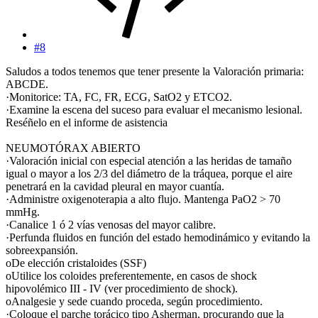
#8
Saludos a todos tenemos que tener presente la Valoración primaria:
ABCDE.
·Monitorice: TA, FC, FR, ECG, SatO2 y ETCO2.
·Examine la escena del suceso para evaluar el mecanismo lesional.
Reséñelo en el informe de asistencia
NEUMOTÓRAX ABIERTO
·Valoración inicial con especial atención a las heridas de tamaño
igual o mayor a los 2/3 del diámetro de la tráquea, porque el aire
penetrará en la cavidad pleural en mayor cuantía.
·Administre oxigenoterapia a alto flujo. Mantenga PaO2 > 70
mmHg.
·Canalice 1 ó 2 vías venosas del mayor calibre.
·Perfunda fluidos en función del estado hemodinámico y evitando la
sobreexpansión.
oDe elección cristaloides (SSF)
oUtilice los coloides preferentemente, en casos de shock
hipovolémico III - IV (ver procedimiento de shock).
oAnalgesie y sede cuando proceda, según procedimiento.
·Coloque el parche torácico tipo Asherman, procurando que la