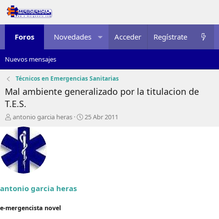
Foros
Novedades
Acceder
Multimedia
Regístrate
Recursos
Nuevos mensajes
Técnicos en Emergencias Sanitarias
Mal ambiente generalizado por la titulacion de
T.E.S.
I
F
antonio garcia heras
25 Abr 2011
n
e
i
c
c
h
i
a
a
d
d
e
o
i
r
n
antonio garcia heras
d
i
e
c
e-mergencista novel
l
i