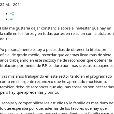
t
o
25 Abr 2011
e
m
a
#1
Hola me gustaria dejar constancia sobre el malestar que hay en
la calle en los foros y en todas partes en relacion con la titulacion
de TES.
Yo personalmente estoy a pocos dias de obtener la titulacion
oficial de grado medio, recordar que ademas llevo mas de siete
años trabajando en este sector,y he de reconocer que obtener la
titulacion por medio de F.P. es duro aun mas si estas trabajando.
Tras mis años trabajando en este sector tanto en el programado
como en el urgente reconozco que he aprendido muchisimo,
tambien debo de reconocer que algunas cosas no son necesarias
pero hay que apredenlas y punto.
Trabajar y compatibilizar los estudios y la familia es mas duro de
lo que esperaba por que, ademas de los favores que hay que
pedir en el trabajo tienes que estar pendiente a tu familia y sacar