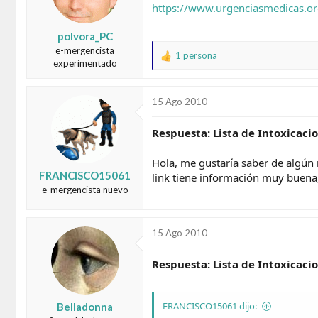
https://www.urgenciasmedicas.org
d
e
o
i
r
n
polvora_PC
d
i
e-mergencista
1 persona
e
c
R
experimentado
l
i
e
t
o
a
e
c
15 Ago 2010
m
c
a
i
Respuesta: Lista de Intoxicaci
o
n
Hola, me gustaría saber de algún 
e
FRANCISCO15061
s
link tiene información muy buena, 
:
e-mergencista nuevo
15 Ago 2010
Respuesta: Lista de Intoxicaci
FRANCISCO15061 dijo:
Belladonna