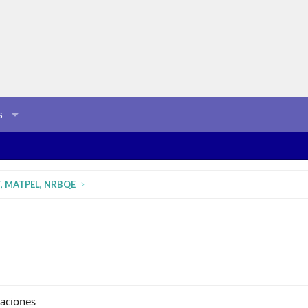
s
T, MATPEL, NRBQE
caciones