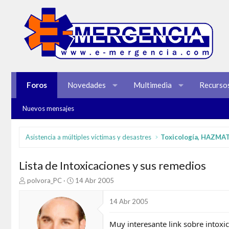
Foros
Novedades
Multimedia
Recurso
Nuevos mensajes
Asistencia a múltiples víctimas y desastres
Toxicología, HAZMA
Lista de Intoxicaciones y sus remedios
I
F
polvora_PC
14 Abr 2005
n
e
i
c
14 Abr 2005
c
h
i
a
Muy interesante link sobre intoxi
a
d