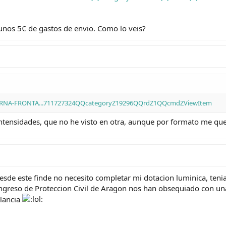
unos 5€ de gastos de envio. Como lo veis?
INTERNA-FRONTA...711727324QQcategoryZ19296QQrdZ1QQcmdZViewItem
intensidades, que no he visto en otra, aunque por formato me qu
esde este finde no necesito completar mi dotacion luminica, tenia
ongreso de Proteccion Civil de Aragon nos han obsequiado con una 
ulancia