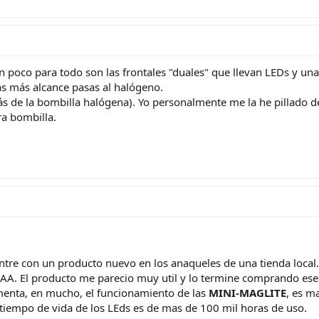
un poco para todo son las frontales "duales" que llevan LEDs y u
as más alcance pasas al halógeno.
 de la bombilla halógena). Yo personalmente me la he pillado de 
ra bombilla.
e con un producto nuevo en los anaqueles de una tienda local. S
 AA. El producto me parecio muy util y lo termine comprando ese 
menta, en mucho, el funcionamiento de las
MINI-MAGLITE
, es m
l tiempo de vida de los LEds es de mas de 100 mil horas de uso.