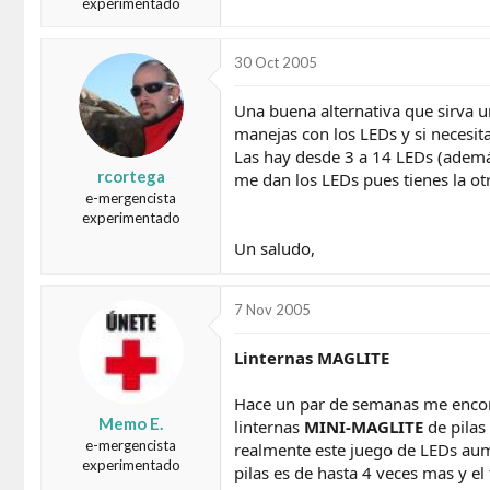
experimentado
30 Oct 2005
Una buena alternativa que sirva 
manejas con los LEDs y si necesit
Las hay desde 3 a 14 LEDs (además
rcortega
me dan los LEDs pues tienes la ot
e-mergencista
experimentado
Un saludo,
7 Nov 2005
Linternas MAGLITE
Hace un par de semanas me encontr
Memo E.
linternas
MINI-MAGLITE
de pilas
e-mergencista
realmente este juego de LEDs au
experimentado
pilas es de hasta 4 veces mas y e