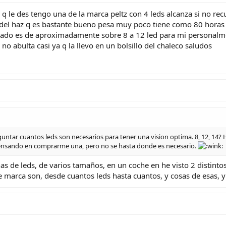
q le des tengo una de la marca peltz con 4 leds alcanza si no re
a del haz q es bastante bueno pesa muy poco tiene como 80 hora
do es de aproximadamente sobre 8 a 12 led para mi personalmen
o abulta casi ya q la llevo en un bolsillo del chaleco saludos
untar cuantos leds son necesarios para tener una vision optima. 8, 12, 14?
pensando en comprarme una, pero no se hasta donde es necesario.
nas de leds, de varios tamaños, en un coche en he visto 2 distintos
 marca son, desde cuantos leds hasta cuantos, y cosas de esas, y