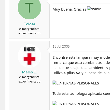
T
d
e
o
i
Muy buena. Gracias
r
n
d
i
e
c
Tolosa
l
i
e-mergencista
t
o
experimentado
e
m
a
15 Jul 2005
Encontre esta lampara muy moderna
remarca que esta combinacion de
la luz que se ajusta al ambiente y
Memo E.
utiliza 4 pilas AA y el peso de la
e-mergencista
experimentado
Toda esta tecnologia aplicada cu