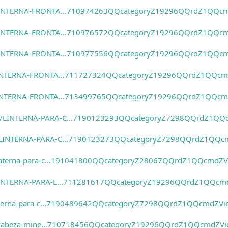
es/LINTERNA-FRONTA...710974263QQcategoryZ19296QQrdZ1QQc
es/LINTERNA-FRONTA...710976572QQcategoryZ19296QQrdZ1QQc
es/LINTERNA-FRONTA...710977556QQcategoryZ19296QQrdZ1QQc
s/LINTERNA-FRONTA...711727324QQcategoryZ19296QQrdZ1QQc
s/LINTERNA-FRONTA...713499765QQcategoryZ19296QQrdZ1QQc
y.es/LINTERNA-PARA-C...7190123293QQcategoryZ7298QQrdZ1Q
.es/LINTERNA-PARA-C...7190123273QQcategoryZ7298QQrdZ1QQ
s/Linterna-para-c...191041800QQcategoryZ28067QQrdZ1QQcmdZ
es/LINTERNA-PARA-L...711281617QQcategoryZ19296QQrdZ1QQcm
Linterna-para-c...7190489642QQcategoryZ7298QQrdZ1QQcmdZVi
Luz-cabeza-mine...710718456QQcategoryZ19296QQrdZ1QQcmdZV