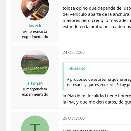
tolosa opino que depende del uso 
del vehiculo aparte de la anchur
mayores pero creoq lo mas adecua
kwerk
estando en la ambulancia ademas n
e-mergencista
experimentado
24 Oct 2005
Tolosa dijo:
A proposito de este tema queria preg
aitona4
necesario y que es excesivo. Estoy 
e-mergencista
experimentado
la PM de mi localidad tiene linter
la PM, y que me den datos, de que
26 Oct 2005
T
Cual me recomendais?