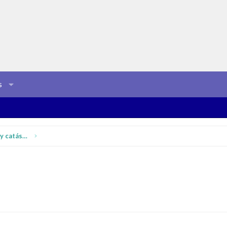
s
Material de urgencias, emergencias y catástrofes