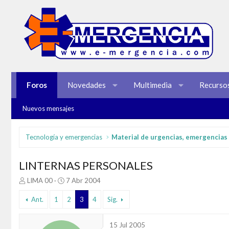
Foros
Novedades
Multimedia
Recurso
Nuevos mensajes
Tecnología y emergencias
LINTERNAS PERSONALES
I
F
LIMA 00
7 Abr 2004
n
e
i
c
Ant.
1
2
3
4
Sig.
c
h
i
a
15 Jul 2005
a
d