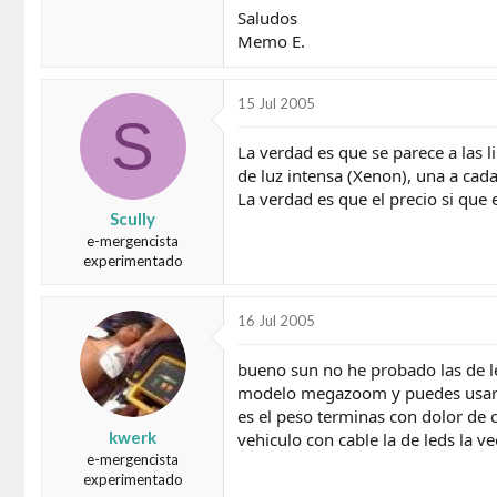
Saludos
Memo E.
15 Jul 2005
S
La verdad es que se parece a las l
de luz intensa (Xenon), una a cada
La verdad es que el precio si que
Scully
e-mergencista
experimentado
16 Jul 2005
bueno sun no he probado las de le
modelo megazoom y puedes usar bo
es el peso terminas con dolor de
kwerk
vehiculo con cable la de leds la v
e-mergencista
experimentado