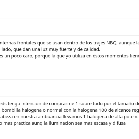
internas frontales que se usan dentro de los trajes NBQ, aunque l
 lado, que dan una luz muy fuerte y de calidad.
 es un poco caro, porque la que yo utiliza en éstos momentos tie
ds tengo intencion de comprarme 1 sobre todo por el tamaño del 
mbilla halogena o normal con la halogena 100 de alcance regula
 cabeza en nuestra ambuancia llevamos 1 halogena de alta poten
eo mas practica aunq la iluminacion sea mas escasa y difusa