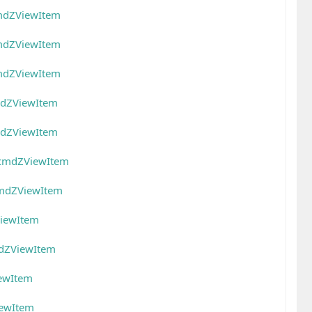
mdZViewItem
mdZViewItem
mdZViewItem
mdZViewItem
mdZViewItem
QcmdZViewItem
cmdZViewItem
ViewItem
dZViewItem
ewItem
iewItem