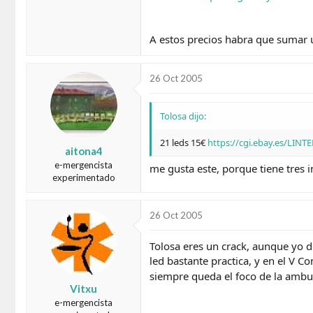
A estos precios habra que sumar 
26 Oct 2005
Tolosa dijo:
21 leds 15€
https://cgi.ebay.es/L
aitona4
e-mergencista
me gusta este, porque tiene tres 
experimentado
26 Oct 2005
Tolosa eres un crack, aunque yo d
led bastante practica, y en el V C
siempre queda el foco de la amb
Vitxu
e-mergencista