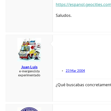
https://espanol.geocities.co
Saludos.
Juan Luis
23 Mar 2004
e-mergencista
experimentado
¿Qué buscabas concretamente?