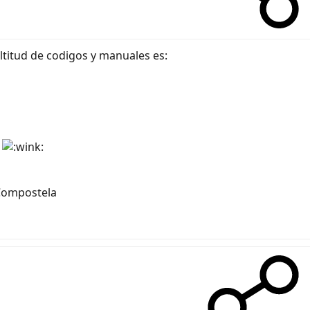
titud de codigos y manuales es:
a
 Compostela