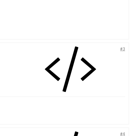
#3
#4