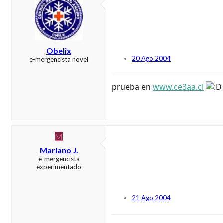
Obelix
20 Ago 2004
e-mergencista novel
prueba en
www.ce3aa.cl
M
Mariano J.
e-mergencista
experimentado
21 Ago 2004