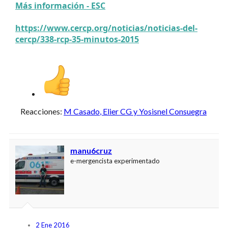
Más información - ESC
https://www.cercp.org/noticias/noticias-del-
cercp/338-rcp-35-minutos-2015
Reacciones:
M Casado
,
Elier CG
y
Yosisnel Consuegra
manu6cruz
e-mergencista experimentado
2 Ene 2016