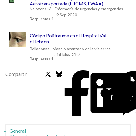
Aerotransportada (HICMS, FWAA)
Naloxona13
Enfermería de urgencias y emergencias
9 Sep 2020
Respuestas
4
Código Politrauma en el Hospital Vall
dHebron
Belladonna
Manejo avanzado de la vía aérea
14 May 2016
Respuestas
1
X
Bluesky
Faceb
Compartir:
General