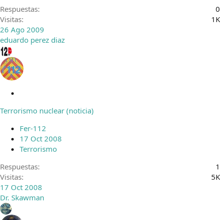
Respuestas
0
Visitas
1K
26 Ago 2009
eduardo perez diaz
C
e
Terrorismo nuclear (noticia)
r
r
Fer-112
a
17 Oct 2008
d
Terrorismo
o
Respuestas
1
Visitas
5K
17 Oct 2008
Dr. Skawman