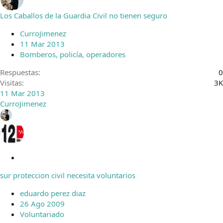
Los Caballos de la Guardia Civil no tienen seguro
CurroJimenez
11 Mar 2013
Bomberos, policía, operadores
Respuestas
0
Visitas
3K
11 Mar 2013
CurroJimenez
C
e
sur proteccion civil necesita voluntarios
r
r
eduardo perez diaz
a
26 Ago 2009
d
Voluntariado
o