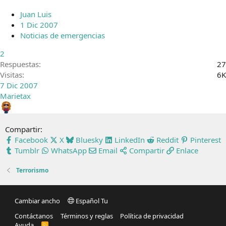
a
Juan Luis
d
1 Dic 2007
o
Noticias de emergencias
2
Respuestas
27
Visitas
6K
7 Dic 2007
Marietax
Compartir:
Facebook
X
Bluesky
LinkedIn
Reddit
Pinterest
Tumblr
WhatsApp
Email
Compartir
Enlace
Terrorismo
Cambiar ancho
Español Tu
Contáctanos
Términos y reglas
Política de privacidad
Ayuda
R