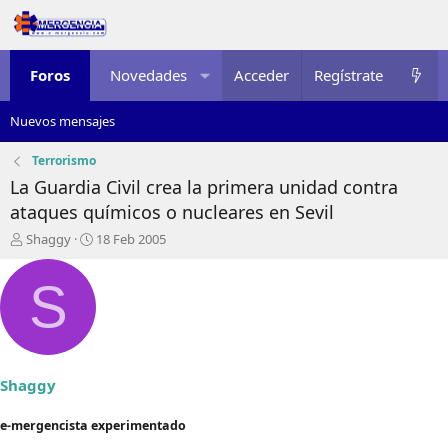
Foros
Novedades
Acceder
Multimedia
Regístrate
Recursos
Nuevos mensajes
Terrorismo
La Guardia Civil crea la primera unidad contra
ataques químicos o nucleares en Sevil
I
F
Shaggy
18 Feb 2005
n
e
i
c
S
c
h
i
a
a
d
d
e
o
i
r
n
Shaggy
d
i
e
c
e-mergencista experimentado
l
i