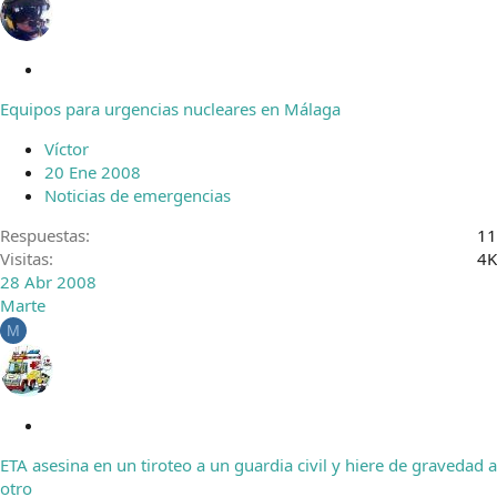
C
e
Equipos para urgencias nucleares en Málaga
r
r
Víctor
a
20 Ene 2008
d
Noticias de emergencias
o
Respuestas
11
Visitas
4K
28 Abr 2008
Marte
M
C
e
ETA asesina en un tiroteo a un guardia civil y hiere de gravedad a
r
otro
r