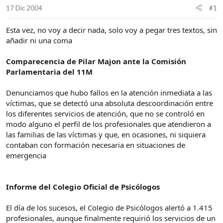
d
i
17 Dic 2004
#1
e
c
l
i
Esta vez, no voy a decir nada, solo voy a pegar tres textos, sin
t
o
añadir ni una coma
e
m
a
Comparecencia de Pilar Majon ante la Comisión
Parlamentaria del 11M
Denunciamos que hubo fallos en la atención inmediata a las
víctimas, que se detectó una absoluta descoordinación entre
los diferentes servicios de atención, que no se controló en
modo alguno el perfil de los profesionales que atendieron a
las familias de las víctimas y que, en ocasiones, ni siquiera
contaban con formación necesaria en situaciones de
emergencia
Informe del Colegio Oficial de Psicólogos
El día de los sucesos, el Colegio de Psicólogos alertó a 1.415
profesionales, aunque finalmente requirió los servicios de un