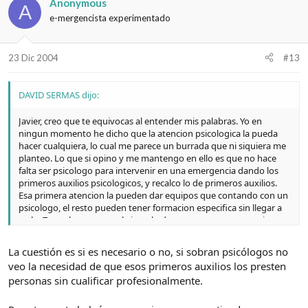
Anonymous
A
e-mergencista experimentado
23 Dic 2004
#13
DAVID SERMAS dijo:
Javier, creo que te equivocas al entender mis palabras. Yo en
ningun momento he dicho que la atencion psicologica la pueda
hacer cualquiera, lo cual me parece un burrada que ni siquiera me
planteo. Lo que si opino y me mantengo en ello es que no hace
falta ser psicologo para intervenir en una emergencia dando los
primeros auxilios psicologicos, y recalco lo de primeros auxilios.
Esa primera atencion la pueden dar equipos que contando con un
psicologo, el resto pueden tener formacion especifica sin llegar a
serlo. Te vuelvo a poner el ejemplo de que en una emergencia
sanitaria no todo el personal que intervie es medico.
La cuestión es si es necesario o no, si sobran psicólogos no
veo la necesidad de que esos primeros auxilios los presten
personas sin cualificar profesionalmente.