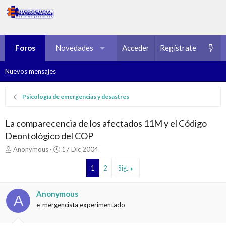
Foros
Novedades
Multimedia
Acceder
Regístrate
Recursos
Nuevos mensajes
Psicología de emergencias y desastres
La comparecencia de los afectados 11M y el Código
Deontológico del COP
I
F
Anonymous
17 Dic 2004
n
e
i
c
1
2
Sig.
c
h
i
a
Anonymous
a
d
A
d
e
e-mergencista experimentado
o
i
r
n