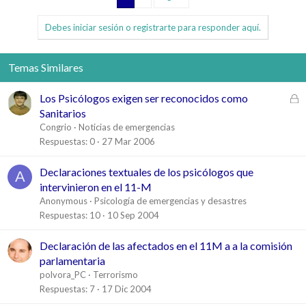
Debes iniciar sesión o registrarte para responder aquí.
Temas Similares
C
Los Psicólogos exigen ser reconocidos como
e
Sanitarios
r
Congrio
Noticias de emergencias
r
Respuestas
0
27 Mar 2006
a
d
Declaraciones textuales de los psicólogos que
A
o
intervinieron en el 11-M
Anonymous
Psicología de emergencias y desastres
Respuestas
10
10 Sep 2004
Declaración de las afectados en el 11M a a la comisión
parlamentaria
polvora_PC
Terrorismo
Respuestas
7
17 Dic 2004