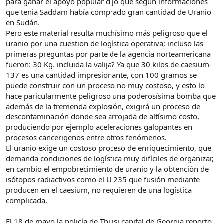
para ganar el apoyo popular dijo que según informaciones
que tenia Saddam había comprado gran cantidad de Uranio
en Sudán.
Pero este material resulta muchísimo más peligroso que el
uranio por una cuestion de logística operativa; incluso las
primeras preguntas por parte de la agencia norteamericana
fueron: 30 Kg. incluida la valija? Ya que 30 kilos de caesium-
137 es una cantidad impresionante, con 100 gramos se
puede construir con un proceso no muy costoso, y esto lo
hace paricularmente peligroso una poderosísima bomba que
además de la tremenda explosión, exigirá un proceso de
descontaminación donde sea arrojada de altísimo costo,
produciendo por ejemplo aceleraciones galopantes en
procesos cancerigenos entre otros fenómenos.
El uranio exige un costoso proceso de enriquecimiento, que
demanda condiciones de logística muy difíciles de organizar,
en cambio el empobrecimiento de uranio y la obtención de
isótopos radiactivos como el U 235 que fusión mediante
producen en el caesium, no requieren de una logística
complicada.
El 18 de mayo la policía de Tbilisi capital de Georgia reporto