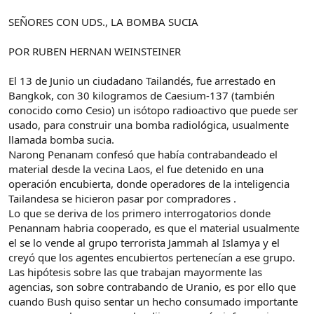
e
c
l
i
SEÑORES CON UDS., LA BOMBA SUCIA
t
o
e
POR RUBEN HERNAN WEINSTEINER
m
a
El 13 de Junio un ciudadano Tailandés, fue arrestado en
Bangkok, con 30 kilogramos de Caesium-137 (también
conocido como Cesio) un isótopo radioactivo que puede ser
usado, para construir una bomba radiológica, usualmente
llamada bomba sucia.
Narong Penanam confesó que había contrabandeado el
material desde la vecina Laos, el fue detenido en una
operación encubierta, donde operadores de la inteligencia
Tailandesa se hicieron pasar por compradores .
Lo que se deriva de los primero interrogatorios donde
Penannam habria cooperado, es que el material usualmente
el se lo vende al grupo terrorista Jammah al Islamya y el
creyó que los agentes encubiertos pertenecían a ese grupo.
Las hipótesis sobre las que trabajan mayormente las
agencias, son sobre contrabando de Uranio, es por ello que
cuando Bush quiso sentar un hecho consumado importante