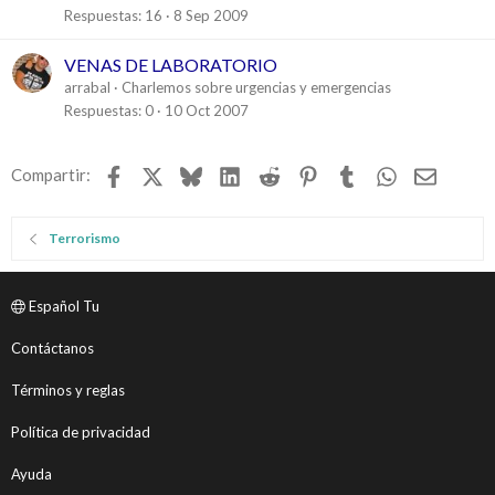
o
Respuestas
16
8 Sep 2009
VENAS DE LABORATORIO
arrabal
Charlemos sobre urgencias y emergencias
Respuestas
0
10 Oct 2007
Facebook
X
Bluesky
LinkedIn
Reddit
Pinterest
Tumblr
WhatsApp
Email
Compartir:
Terrorismo
Español Tu
Contáctanos
Términos y reglas
Política de privacidad
Ayuda