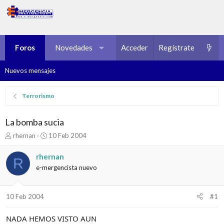
Foros
Novedades
Multimedia
Acceder
Regístrate
Recursos
Nuevos mensajes
Terrorismo
La bomba sucia
I
F
rhernan
10 Feb 2004
n
e
i
c
rhernan
R
c
h
e-mergencista nuevo
i
a
a
d
d
e
10 Feb 2004
#1
o
i
r
n
d
i
NADA HEMOS VISTO AUN