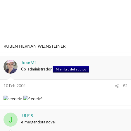
RUBEN HERNAN WEINSTEINER
JuanMi
Co-administrador
Miembro del equipo
10 Feb 2004
#2
J.R.F.S.
J
e-mergencista novel