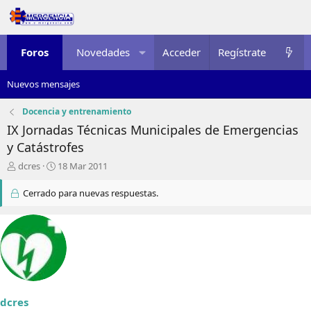
Foros
Novedades
Acceder
Multimedia
Regístrate
Recursos
Nuevos mensajes
Docencia y entrenamiento
IX Jornadas Técnicas Municipales de Emergencias
y Catástrofes
I
F
dcres
18 Mar 2011
n
e
i
c
Cerrado para nuevas respuestas.
c
h
i
a
a
d
d
e
o
i
r
n
d
i
e
c
dcres
l
i