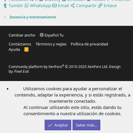
Tumblr
WhatsApp
Email
Compartir
Enlace
Docencia y entrenamiento
Cambiar ancho
Español Tu
Contáctanos
Términos y reglas
Política de privacidad
Ayuda
R
S
S
®
Community platform by XenForo
© 2010-2025 XenForo Ltd.
Design
by:
Pixel Exit
Utilizamos cookies para ayudar a personalizar el
contenido, adaptar la experiencia, y si estás registrado, a
mantenerte conectado.
Al continuar utilizando este sitio, estás dando tu
consentimiento a nuestra utilización de cookies.
Aceptar
Saber más…