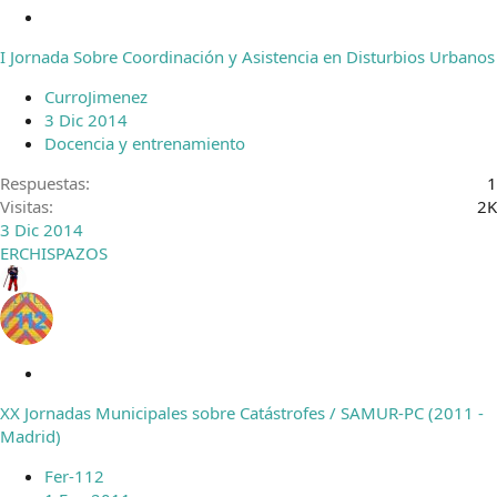
C
e
I Jornada Sobre Coordinación y Asistencia en Disturbios Urbanos
r
r
CurroJimenez
a
3 Dic 2014
d
Docencia y entrenamiento
o
Respuestas
1
Visitas
2K
3 Dic 2014
ERCHISPAZOS
C
e
XX Jornadas Municipales sobre Catástrofes / SAMUR-PC (2011 -
r
Madrid)
r
a
Fer-112
d