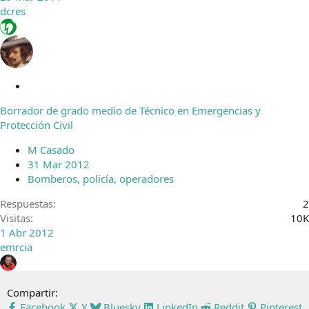
dcres
C
e
Borrador de grado medio de Técnico en Emergencias y
r
Protección Civil
r
a
M Casado
d
31 Mar 2012
o
Bomberos, policía, operadores
Respuestas
2
Visitas
10K
1 Abr 2012
emrcia
Compartir:
Facebook
X
Bluesky
LinkedIn
Reddit
Pinterest