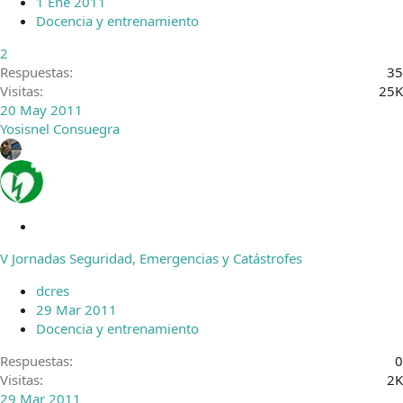
1 Ene 2011
o
Docencia y entrenamiento
2
Respuestas
35
Visitas
25K
20 May 2011
Yosisnel Consuegra
C
e
V Jornadas Seguridad, Emergencias y Catástrofes
r
r
dcres
a
29 Mar 2011
d
Docencia y entrenamiento
o
Respuestas
0
Visitas
2K
29 Mar 2011