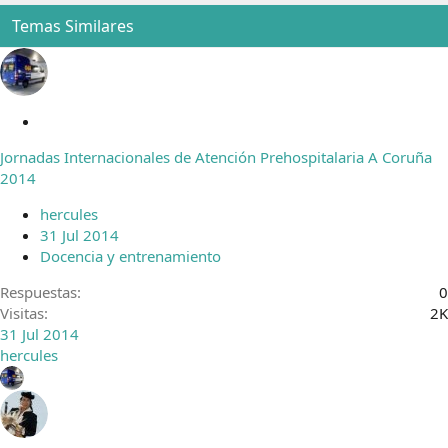
Temas Similares
C
e
Jornadas Internacionales de Atención Prehospitalaria A Coruña
r
2014
r
a
hercules
d
31 Jul 2014
o
Docencia y entrenamiento
Respuestas
0
Visitas
2K
31 Jul 2014
hercules