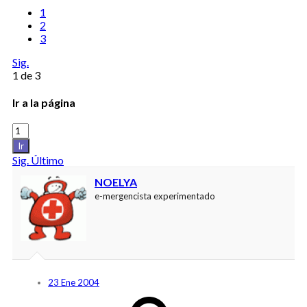
1
2
3
Sig.
1 de 3
Ir a la página
Ir
Sig.
Último
NOELYA
e-mergencista experimentado
23 Ene 2004