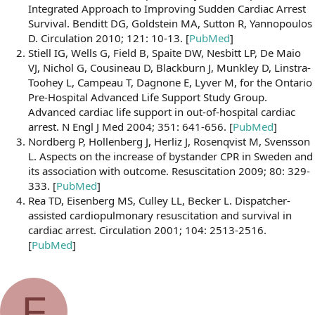
Integrated Approach to Improving Sudden Cardiac Arrest
Survival. Benditt DG, Goldstein MA, Sutton R, Yannopoulos
D. Circulation 2010; 121: 10-13. [
PubMed
]
Stiell IG, Wells G, Field B, Spaite DW, Nesbitt LP, De Maio
VJ, Nichol G, Cousineau D, Blackburn J, Munkley D, Linstra-
Toohey L, Campeau T, Dagnone E, Lyver M, for the Ontario
Pre-Hospital Advanced Life Support Study Group.
Advanced cardiac life support in out-of-hospital cardiac
arrest. N Engl J Med 2004; 351: 641-656. [
PubMed
]
Nordberg P, Hollenberg J, Herliz J, Rosenqvist M, Svensson
L. Aspects on the increase of bystander CPR in Sweden and
its association with outcome. Resuscitation 2009; 80: 329-
333. [
PubMed
]
Rea TD, Eisenberg MS, Culley LL, Becker L. Dispatcher-
assisted cardiopulmonary resuscitation and survival in
cardiac arrest. Circulation 2001; 104: 2513-2516.
[
PubMed
]
F