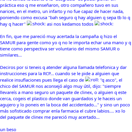
práctica eso q me enseñaron, otro compañero tuvo en sus
narices, en el metro, un infarto y no fue capaz de hacer nada,
poniendo como excusa "bah seguro q hay alguien q sepa tb lo q
hay q hacer"
asi nos kedamos todos
En fin, que me pareció muy acertada la campaña q hizo el
SAMUR para gente como yo q no le importa echar una mano y q
tiene como perspectiva ser voluntario del mismo SAMUR o
similares...
Deciros por si teneis q atender alguna llamada telefonica y dar
instrucciones para la RCP... cuando se le pide a alguien que
realice insuflaciones pues llega el caso de
"q asco", el
chico del SAMUR nos aconsejó algo muy útil, dijo: "siempre
llevareís a mano seguro un paquete de clinex, o alguien q este
cerca, cogeis el plastico donde van guardados y le haceis un
agujero y lo poneis en la boca del accidentado..." y sino un poco
más sofisticado comprar enla farmacia el cubre labios.... xo lo
del paquete de clinex me pareció muy acertado...
un beso