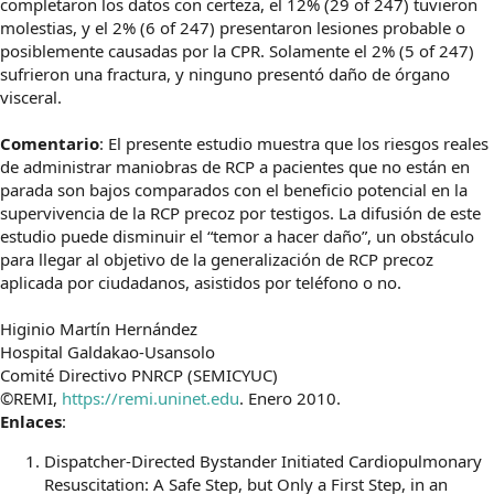
completaron los datos con certeza, el 12% (29 of 247) tuvieron
molestias, y el 2% (6 of 247) presentaron lesiones probable o
posiblemente causadas por la CPR. Solamente el 2% (5 of 247)
sufrieron una fractura, y ninguno presentó daño de órgano
visceral.
Comentario
: El presente estudio muestra que los riesgos reales
de administrar maniobras de RCP a pacientes que no están en
parada son bajos comparados con el beneficio potencial en la
supervivencia de la RCP precoz por testigos. La difusión de este
estudio puede disminuir el “temor a hacer daño”, un obstáculo
para llegar al objetivo de la generalización de RCP precoz
aplicada por ciudadanos, asistidos por teléfono o no.
Higinio Martín Hernández
Hospital Galdakao-Usansolo
Comité Directivo PNRCP (SEMICYUC)
©REMI,
https://remi.uninet.edu
. Enero 2010.
Enlaces
:
Dispatcher-Directed Bystander Initiated Cardiopulmonary
Resuscitation: A Safe Step, but Only a First Step, in an