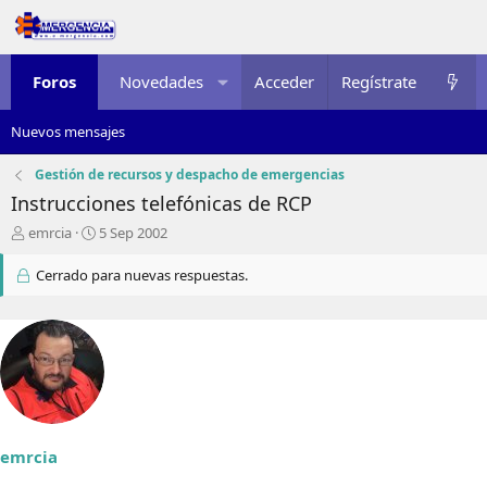
Foros
Novedades
Acceder
Multimedia
Regístrate
Recursos
Nuevos mensajes
Gestión de recursos y despacho de emergencias
Instrucciones telefónicas de RCP
I
F
emrcia
5 Sep 2002
n
e
i
c
Cerrado para nuevas respuestas.
c
h
i
a
a
d
d
e
o
i
r
n
d
i
e
c
l
i
emrcia
t
o
e