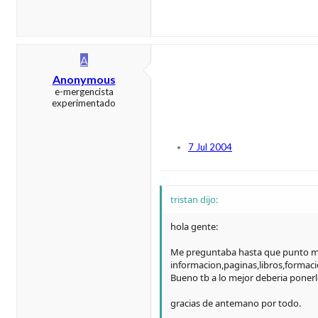
A
Anonymous
e-mergencista
experimentado
7 Jul 2004
tristan dijo:
hola gente:
Me preguntaba hasta que punto me 
informacion,paginas,libros,formaci
Bueno tb a lo mejor deberia ponerl
gracias de antemano por todo.