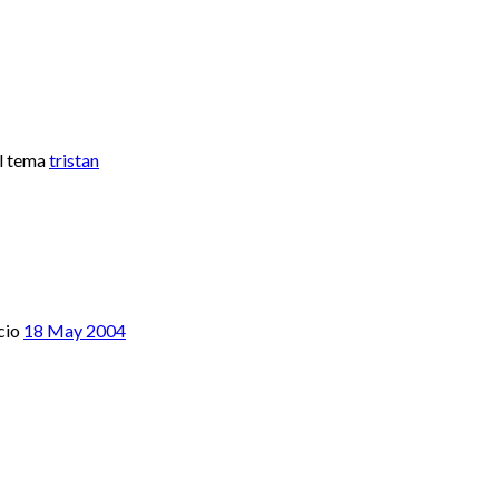
l tema
tristan
cio
18 May 2004