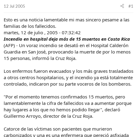
d
i
12 Jul 2005
#1
e
c
l
i
Esto es una noticia lamentable mi mas sincero pesame a las
t
o
e
familias de los fallecidos.
m
martes, 12 de julio , 2005 - 07:32:42
a
Incendio en hospital deja más de 15 muertos en Costa Rica
(AFP) - Un voraz incendio se desató en el Hospital Calderón
Guardia en San José, provocando la muerte de por lo menos
15 personas, informó la Cruz Roja.
Los enfermos fueron evacuados y los más graves trasladados
a otros centros hospitalarios, y el incendio ya está totalmente
controlado, indicaron por su parte voceros de los bomberos.
"Por el momento tenemos confirmados 15 muertos, pero
lamentablemente la cifra de fallecidos va a aumentar porque
hay lugares a los que no hemos podido llegar", declaró
Guillermo Arroyo, director de la Cruz Roja.
Catorce de las víctimas son pacientes que murieron
carbonizados y una es una enfermera que pereció asfixiada