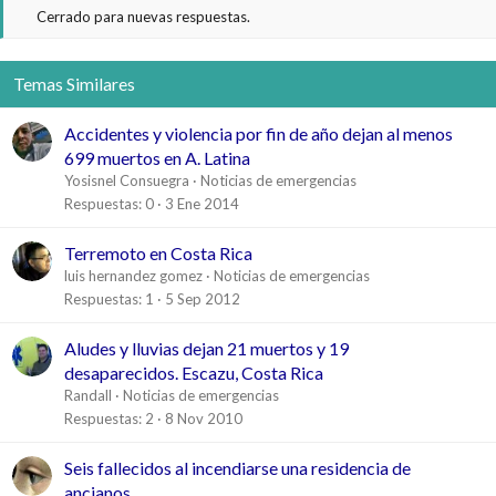
Cerrado para nuevas respuestas.
Temas Similares
Accidentes y violencia por fin de año dejan al menos
699 muertos en A. Latina
Yosisnel Consuegra
Noticias de emergencias
Respuestas
0
3 Ene 2014
Terremoto en Costa Rica
luis hernandez gomez
Noticias de emergencias
Respuestas
1
5 Sep 2012
C
Aludes y lluvias dejan 21 muertos y 19
e
desaparecidos. Escazu, Costa Rica
r
Randall
Noticias de emergencias
r
Respuestas
2
8 Nov 2010
a
d
C
Seis fallecidos al incendiarse una residencia de
o
e
ancianos