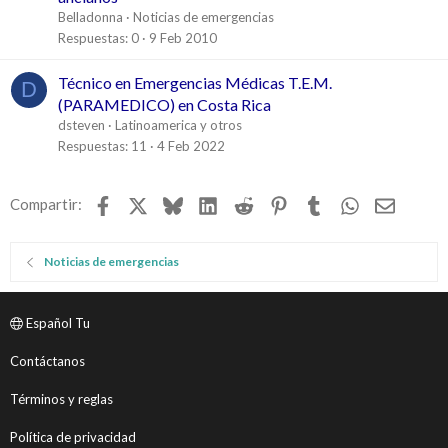
r
Belladonna
Noticias de emergencias
r
Respuestas
0
9 Feb 2010
a
d
Técnico en Emergencias Médicas T.E.M.
D
o
(PARAMEDICO) en Costa Rica
dsteven
Latinoamerica y otros
Respuestas
11
4 Feb 2022
Facebook
X
Bluesky
LinkedIn
Reddit
Pinterest
Tumblr
WhatsApp
Email
Compartir:
Noticias de emergencias
Español Tu
Contáctanos
Términos y reglas
Política de privacidad