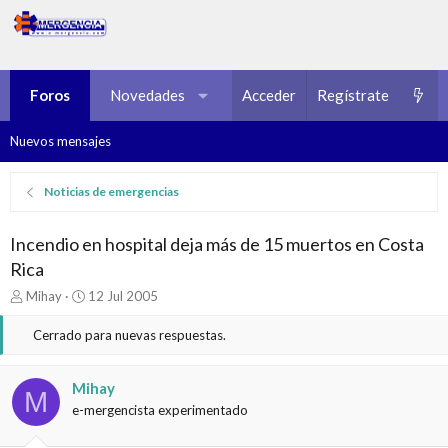
Foros
Novedades
Multimedia
Acceder
Regístrate
Recursos
Nuevos mensajes
Noticias de emergencias
Incendio en hospital deja más de 15 muertos en Costa
Rica
I
F
Mihay
12 Jul 2005
n
e
i
c
Cerrado para nuevas respuestas.
c
h
i
a
a
d
Mihay
M
d
e
e-mergencista experimentado
o
i
r
n