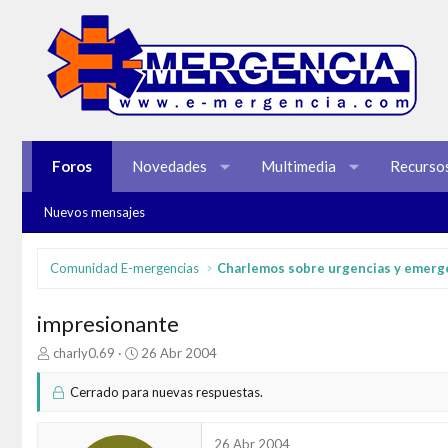
Foros
Novedades
Multimedia
Recurso
Nuevos mensajes
Comunidad E-mergencias
Charlemos sobre urgencias y emerg
impresionante
I
F
charly0.69
26 Abr 2004
n
e
i
c
Cerrado para nuevas respuestas.
c
h
i
a
a
d
26 Abr 2004