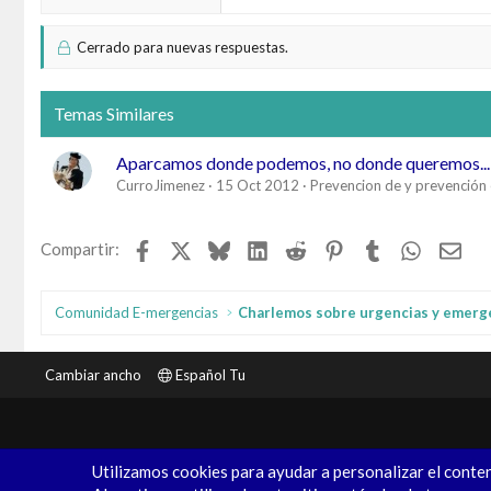
Cerrado para nuevas respuestas.
Temas Similares
Aparcamos donde podemos, no donde queremos...
CurroJimenez
15 Oct 2012
Prevencion de y prevención
Facebook
X
Bluesky
LinkedIn
Reddit
Pinterest
Tumblr
WhatsAp
Ema
Compartir:
Comunidad E-mergencias
Charlemos sobre urgencias y emerg
Cambiar ancho
Español Tu
Utilizamos cookies para ayudar a personalizar el conten