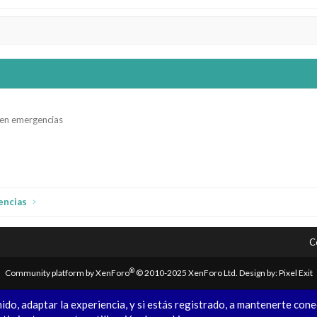
 en emergencias
p
il
encias
C
®
Community platform by XenForo
© 2010-2025 XenForo Ltd.
Design by:
Pixel Exit
ido, adaptar la experiencia, y si estás registrado, a mantenerte con