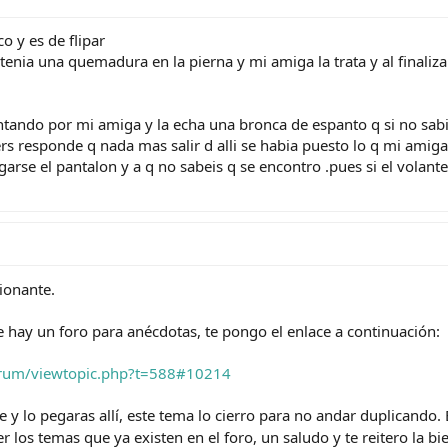
 y es de flipar
enia una quemadura en la pierna y mi amiga la trata y al finalizar
tando por mi amiga y la echa una bronca de espanto q si no sabia
pers responde q nada mas salir d alli se habia puesto lo q mi amig
rse el pantalon y a q no sabeis q se encontro .pues si el volant
ionante.
 hay un foro para anécdotas, te pongo el enlace a continuación:
orum/viewtopic.php?t=588#10214
 y lo pegaras allí, este tema lo cierro para no andar duplicando. E
r los temas que ya existen en el foro, un saludo y te reitero la