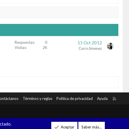
Respuestas
0
15 Oct 2012
Visitas
2K
CurroJimenez
R
ontáctanos
Términos y reglas
Política de privacidad
Ayuda
S
S
ectado.
Aceptar
Saber más…