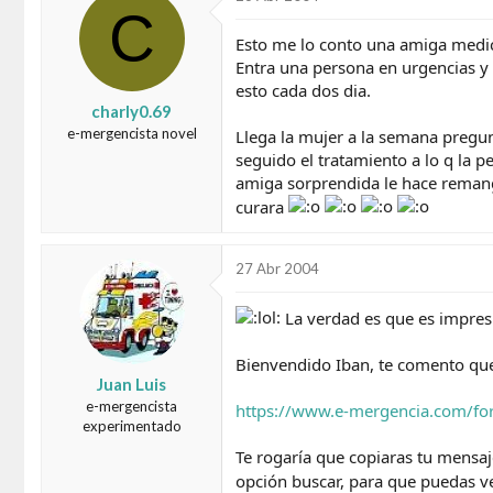
C
d
e
o
i
Esto me lo conto una amiga medico
r
n
Entra una persona en urgencias y t
d
i
esto cada dos dia.
e
c
charly0.69
l
i
t
o
e-mergencista novel
Llega la mujer a la semana pregun
e
seguido el tratamiento a lo q la 
m
amiga sorprendida le hace remanga
a
curara
27 Abr 2004
La verdad es que es impres
Bienvendido Iban, te comento que
Juan Luis
e-mergencista
https://www.e-mergencia.com/f
experimentado
Te rogaría que copiaras tu mensaje
opción buscar, para que puedas ve