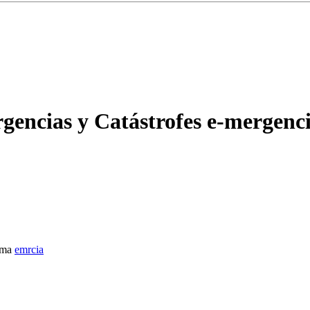
rgencias y Catástrofes e-mergenc
ema
emrcia