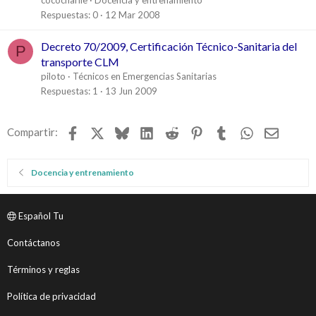
r
Respuestas
0
12 Mar 2008
a
d
Decreto 70/2009, Certificación Técnico-Sanitaria del
P
o
transporte CLM
piloto
Técnicos en Emergencias Sanitarias
Respuestas
1
13 Jun 2009
Facebook
X
Bluesky
LinkedIn
Reddit
Pinterest
Tumblr
WhatsApp
Email
Compartir:
Docencia y entrenamiento
Español Tu
Contáctanos
Términos y reglas
Política de privacidad