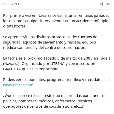
d
i
15 Ene 2005
#1
e
c
l
i
Por primera vez en Navarra se van a juntar en unas jornadas
t
o
los distintos equipos intervinientes en un accidente múltiple
e
m
o catástrofes.
a
Se aprenderán los distintos protocolos de: cuerpos de
seguridad, equipos de salvamento y rescate, equipos
médico-sanitarios y del centro de coordinación.
La fecha es el proximo sábado 5 de marzo de 2005 en Tudela
(Navarra). Organizado por UTESNA y con inscripción
GRATUITA que es lo importante.
Podeis ver los ponentes, programa científico y más datos en
www.utesna.com
¿Que os parece realizar este tipo de jornadas para juntarnos:
policías, bomberos, médicos, enfermeros, técnicos,
operadores de centros de coordinación, etc...?