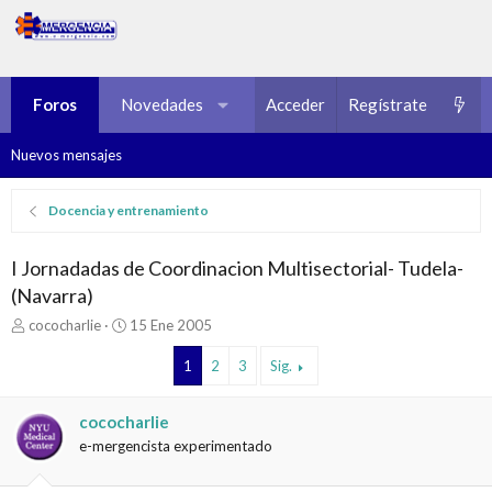
Foros
Novedades
Multimedia
Acceder
Regístrate
Recursos
Nuevos mensajes
Docencia y entrenamiento
I Jornadadas de Coordinacion Multisectorial- Tudela-
(Navarra)
I
F
cococharlie
15 Ene 2005
n
e
i
c
1
2
3
Sig.
c
h
i
a
cococharlie
a
d
d
e
e-mergencista experimentado
o
i
r
n