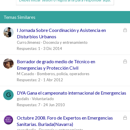
Temas Similares
C
I Jornada Sobre Coordinación y Asistencia en
e
Disturbios Urbanos
r
CurroJimenez
Docencia y entrenamiento
r
Respuestas
1
3 Dic 2014
a
d
C
Borrador de grado medio de Técnico en
o
e
Emergencias y Protección Civil
r
M Casado
Bomberos, policía, operadores
r
Respuestas
2
1 Abr 2012
a
d
DYA Gana el campeonato internacional de Emergencias
G
o
godalis
Voluntariado
Respuestas
7
24 Jun 2010
C
Octubre 2008. Foro de Expertos en Emergencias
e
Sanitarias. Burlada(Navarra)
r
cococharlie
Docencia y entrenamiento