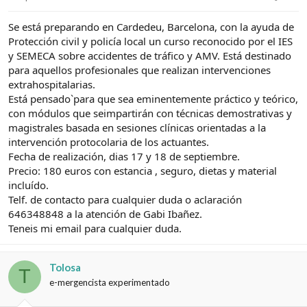
e
c
l
i
Se está preparando en Cardedeu, Barcelona, con la ayuda de
t
o
e
Protección civil y policía local un curso reconocido por el IES
m
y SEMECA sobre accidentes de tráfico y AMV. Está destinado
a
para aquellos profesionales que realizan intervenciones
extrahospitalarias.
Está pensado`para que sea eminentemente práctico y teórico,
con módulos que seimpartirán con técnicas demostrativas y
magistrales basada en sesiones clínicas orientadas a la
intervención protocolaria de los actuantes.
Fecha de realización, dias 17 y 18 de septiembre.
Precio: 180 euros con estancia , seguro, dietas y material
incluído.
Telf. de contacto para cualquier duda o aclaración
646348848 a la atención de Gabi Ibañez.
Teneis mi email para cualquier duda.
Tolosa
T
e-mergencista experimentado