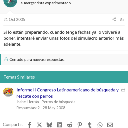
e-mergencista experimentado
21 Oct 2005
#5
Si lo están preparando, cuando tenga fechas ya lo volveré a
poner, intentaré enviar unas fotos del simulacro anterior más
adelante.
Cerrado para nuevas respuestas.
Temas Similares
C
Informe II Congreso Latinoamericano de búsqueda y
e
rescate con perros
r
Isabel Herrán
Perros de búsqueda
r
Respuestas
9
28 May 2008
a
d
Facebook
X
Bluesky
LinkedIn
Reddit
Pinterest
Tumblr
WhatsApp
Email
Compartir:
o