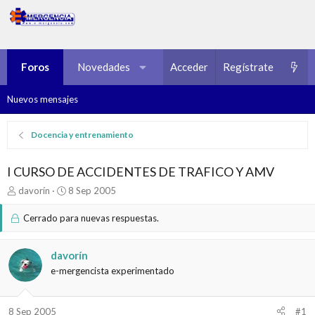
Foros
Novedades
Multimedia
Acceder
Regístrate
Recursos
Nuevos mensajes
Docencia y entrenamiento
I CURSO DE ACCIDENTES DE TRAFICO Y AMV
I
F
davorín
8 Sep 2005
n
e
i
c
Cerrado para nuevas respuestas.
c
h
i
a
a
d
davorín
d
e
e-mergencista experimentado
o
i
r
n
d
i
8 Sep 2005
#1