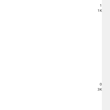
1
1K
0
3K