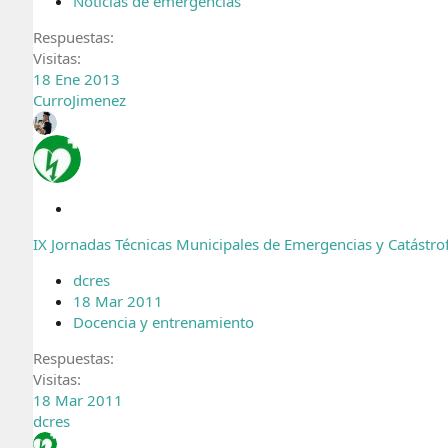
Noticias de emergencias
Respuestas
Visitas
18 Ene 2013
CurroJimenez
C
e
IX Jornadas Técnicas Municipales de Emergencias y Catástro
r
r
dcres
a
18 Mar 2011
d
Docencia y entrenamiento
o
Respuestas
Visitas
18 Mar 2011
dcres