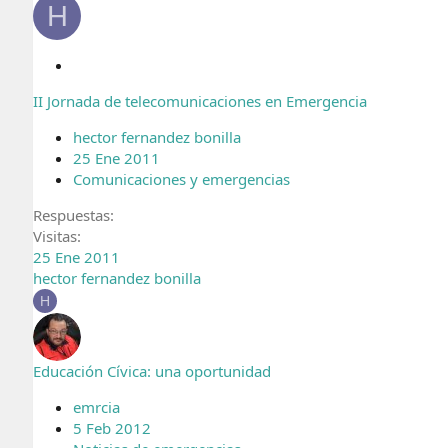
H
C
e
II Jornada de telecomunicaciones en Emergencia
r
r
hector fernandez bonilla
a
25 Ene 2011
d
Comunicaciones y emergencias
o
Respuestas
Visitas
25 Ene 2011
hector fernandez bonilla
H
Educación Cívica: una oportunidad
emrcia
5 Feb 2012