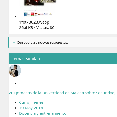
1fot73023.webp
26,6 KB · Visitas: 80
Cerrado para nuevas respuestas.
Temas Similares
C
e
VIII Jornadas de la Universidad de Malaga sobre Seguridad,
r
r
CurroJimenez
a
10 May 2014
d
Docencia y entrenamiento
o