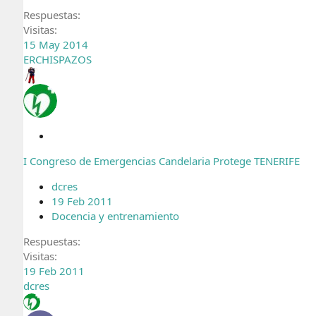
Respuestas
Visitas
15 May 2014
ERCHISPAZOS
C
e
I Congreso de Emergencias Candelaria Protege TENERIFE
r
r
dcres
a
19 Feb 2011
d
Docencia y entrenamiento
o
Respuestas
Visitas
19 Feb 2011
dcres