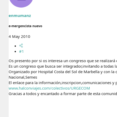
r
n
d
i
e
c
enmumanz
l
i
t
o
e
e-mergencista nuevo
m
a
4 May 2010
#1
Os presento por si os interesa un congreso que se realizará
Es un congreso que busca ser integrador,invitando a todas l
Organizado por Hospital Costa del Sol de Marbella y con la
Nacional,Semes
El enlace para la información,inscripcion,comunicaciones y p
www.halconviajes.com/colectivos/URGECOM
Gracias a todos y encantado a formar parte de esta comuni