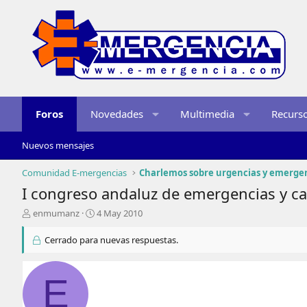
Foros
Novedades
Multimedia
Recurs
Nuevos mensajes
Comunidad E-mergencias
Charlemos sobre urgencias y emerge
I congreso andaluz de emergencias y ca
I
F
enmumanz
4 May 2010
n
e
i
c
Cerrado para nuevas respuestas.
c
h
i
a
a
d
E
d
e
o
i