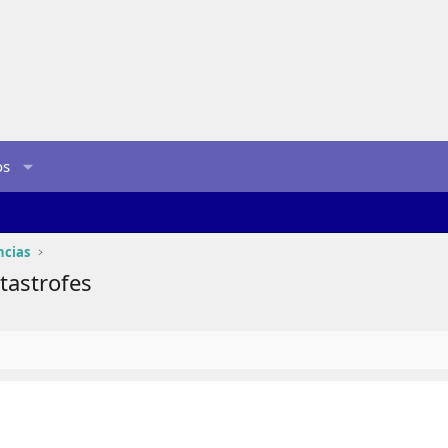
os
ncias
tastrofes