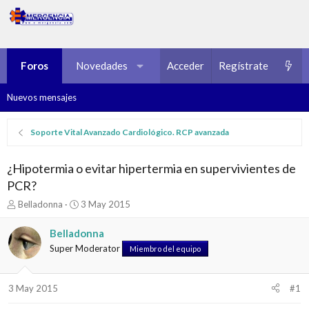
Foros
Novedades
Multimedia
Acceder
Regístrate
Recursos
Nuevos mensajes
Soporte Vital Avanzado Cardiológico. RCP avanzada
¿Hipotermia o evitar hipertermia en supervivientes de
PCR?
I
F
Belladonna
3 May 2015
n
e
i
c
Belladonna
c
h
Super Moderator
Miembro del equipo
i
a
a
d
d
e
3 May 2015
#1
o
i
r
n