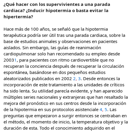
d
i
¿Qué hacer con los supervivientes a una parada
e
c
cardiaca? ¿Inducir hipotermia o basta evitar la
l
i
hipertermia?
t
o
e
Hace más de 100 años, se señaló que la hipotermia
m
terapéutica podría ser útil tras una parada cardiaca, sobre la
a
base de estudios animales y observaciones en pacientes
aislados. Sin embargo, las guías de reanimación
cardiopulmonar solo han recomendado su empleo desde
2003
1
, para pacientes con ritmo cardiovertible que no
recuperan la conciencia después de recuperar la circulación
espontánea, basándose en dos pequeños estudios
aleatorizados publicados en 2002
2
,
3
. Desde entonces la
incorporación de este tratamiento a las unidades de críticos
ha sido lenta. Su utilidad parecía evidente, y han aparecido
múltiples series nacionales y extranjeras que han resaltado la
mejora del pronóstico en sus centros desde la incorporación
de la hipotermia en sus protocolos asistenciale
4
,
5
. Las
preguntas que empezaron a surgir entonces se centraban en
el método, el momento de inicio, la temperatura objetivo y la
duración de esta. Todo el conocimiento adquirido en el