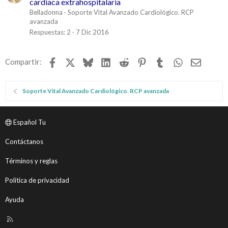
cardiaca extrahospitalaria
Belladonna
Soporte Vital Avanzado Cardiológico. RCP
avanzada
Respuestas
2
7 Dic 2016
Facebook
X
Bluesky
LinkedIn
Reddit
Pinterest
Tumblr
WhatsApp
Email
Compartir:
Soporte Vital Avanzado Cardiológico. RCP avanzada
Español Tu
Contáctanos
Términos y reglas
Política de privacidad
Ayuda
R
S