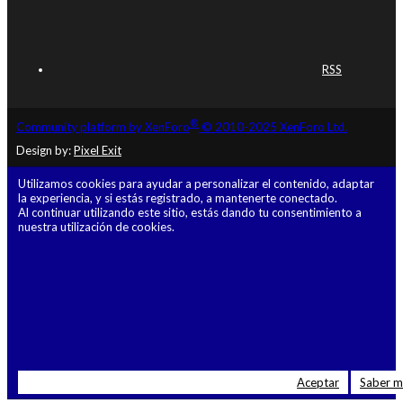
RSS
®
Community platform by XenForo
© 2010-2025 XenForo Ltd.
Design by:
Pixel Exit
Utilizamos cookies para ayudar a personalizar el contenido, adaptar
la experiencia, y si estás registrado, a mantenerte conectado.
Al continuar utilizando este sitio, estás dando tu consentimiento a
nuestra utilización de cookies.
Aceptar
Saber 