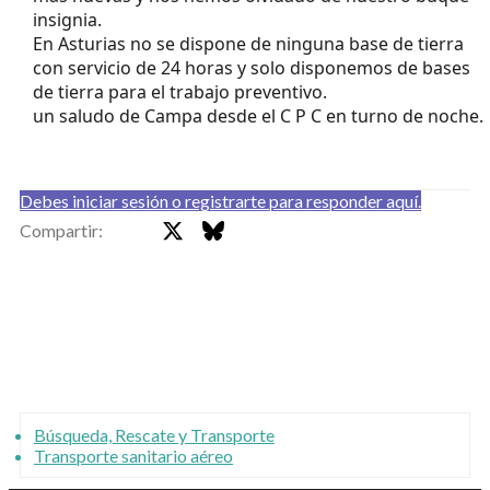
insignia.
En Asturias no se dispone de ninguna base de tierra
con servicio de 24 horas y solo disponemos de bases
de tierra para el trabajo preventivo.
un saludo de Campa desde el C P C en turno de noche.
Debes iniciar sesión o registrarte para responder aquí.
X
Bluesky
Faceb
Compartir:
Búsqueda, Rescate y Transporte
Transporte sanitario aéreo