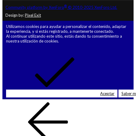
®
Community platform by XenForo
© 2010-2025 XenForo Ltd.
Design by:
Pixel Exit
Utilizamos cookies para ayudar a personalizar el contenido, adaptar
la experiencia, y si estás registrado, a mantenerte conectado.
Al continuar utilizando este sitio, estás dando tu consentimiento a
nuestra utilización de cookies.
Aceptar
Saber 