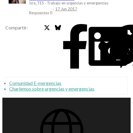
Isra_TES
Trabajo en urgencias y emergencias
17 Jun 2017
Respuestas
0
X
Bluesky
Faceb
Compartir:
Comunidad E-mergencias
Charlemos sobre urgencias y emergencias