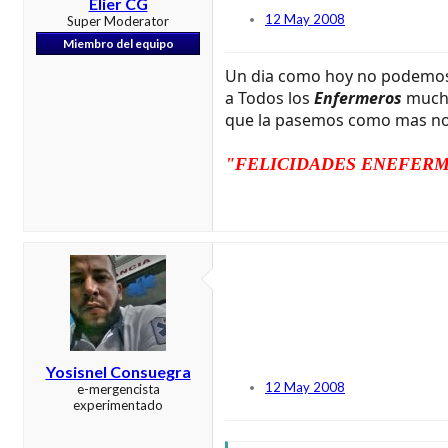
Elier CG
12 May 2008
Super Moderator
Miembro del equipo
Un dia como hoy no podemos d
a Todos los
Enfermeros
mucha
que la pasemos como mas nos gus
"FELICIDADES ENEFER
Yosisnel Consuegra
12 May 2008
e-mergencista
experimentado