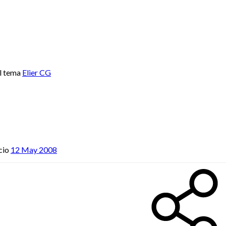
l tema
Elier CG
cio
12 May 2008