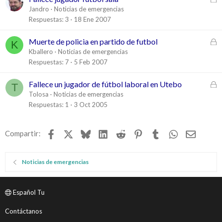
e
Jandro
Noticias de emergencias
r
Respuestas
3
18 Ene 2007
r
a
C
Muerte de policia en partido de futbol
K
d
e
Kballero
Noticias de emergencias
o
r
Respuestas
7
5 Feb 2007
r
a
C
Fallece un jugador de fútbol laboral en Utebo
T
d
e
Tolosa
Noticias de emergencias
o
r
Respuestas
1
3 Oct 2005
r
a
Facebook
X
Bluesky
LinkedIn
Reddit
Pinterest
Tumblr
WhatsApp
Email
Compartir:
d
o
Noticias de emergencias
Español Tu
Contáctanos