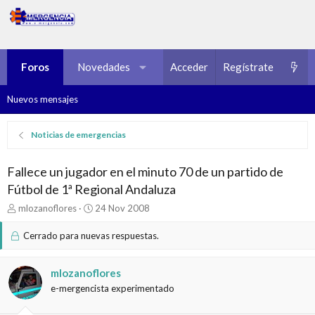
Foros
Novedades
Multimedia
Acceder
Regístrate
Recursos
Nuevos mensajes
Noticias de emergencias
Fallece un jugador en el minuto 70 de un partido de
Fútbol de 1ª Regional Andaluza
I
F
mlozanoflores
24 Nov 2008
n
e
i
c
Cerrado para nuevas respuestas.
c
h
i
a
a
d
mlozanoflores
d
e
e-mergencista experimentado
o
i
r
n