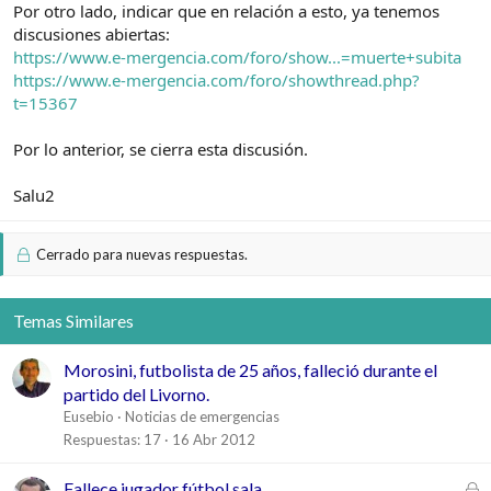
Por otro lado, indicar que en relación a esto, ya tenemos
discusiones abiertas:
https://www.e-mergencia.com/foro/show...=muerte+subita
https://www.e-mergencia.com/foro/showthread.php?
t=15367
Por lo anterior, se cierra esta discusión.
Salu2
Cerrado para nuevas respuestas.
Temas Similares
Morosini, futbolista de 25 años, falleció durante el
partido del Livorno.
Eusebio
Noticias de emergencias
Respuestas
17
16 Abr 2012
C
Fallece jugador fútbol sala