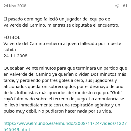
d
i
24 Nov 2008
#1
e
c
l
i
El pasado domingo falleció un jugador del equipo de
t
o
e
Valverde del Camino, mientras se disputaba el encuentro.
m
a
FÚTBOL
Valverde del Camino entierra al joven fallecido por muerte
súbita
24-11-2008
Quedaban veinte minutos para que terminara un partido que
en Valverde del Camino ya querían olvidar. Dos minutos más
tarde, y perdiendo por tres goles a cero, sus jugadores y
aficionados quedaron sobrecogidos por el desmayo de uno
de los futbolistas más queridos del modesto equipo. "Guti"
cayó fulminado sobre el terreno de juego. La ambulancia se
lo llevó inmediatamente con una respiración agónica y un
pulso muy débil. No pudieron hacer nada por su vida.
https://www.elmundo.es/elmundo/2008/11/24/videos/1227
545049.html