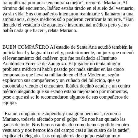
tranquilizara porque se encontraba mejor", recuerda Mariano. Al
término del encuentro, Ibáñez estaba tirado en el suelo del vestuario,
ya sin vida. Sus compañeros intentaron reanimarle y llamaron a una
ambulancia, cuyos médicos sólo pudieron certificar la muerte. "Han
llenado el vestuario de aparatos e instrumental médico pero ya no
había nada que hacer", relata Mariano.
BUEN COMPAÑERO Al estadio de Santa Ana acudió también la
policía local y la guardia civil y, posteriormente, un juez que ordenó
el levantamiento del cadáver, que fue trasladado al Instituto
Anatómico Forense de Zaragoza. El jugador no tenía ningún
problema médico ni había pasado por nada similar en las cinco
temporadas que llevaba militando en el Bar Moderno, según
explicaron sus compañeros y un cuñado del fallecido, que se
encontraba viendo el encuentro. Ibáñez declinó acudir a un centro
médico alegando que su estado estaba mejorando por momentos,
pese a que así se lo recomendaron algunos de sus compañeros de
equipo.
"Era un compañero estupendo y una gran persona", recuerda
Mariano, todavía afectado por el golpe. "Se nos han quitado las
ganas de todo. Nos hemos cambiado como hemos podido en otro
vestuario y nos hemos ido del campo casi a las cuatro de la tarde",
explica el delegado. Los compañeros de equipo estaban muy