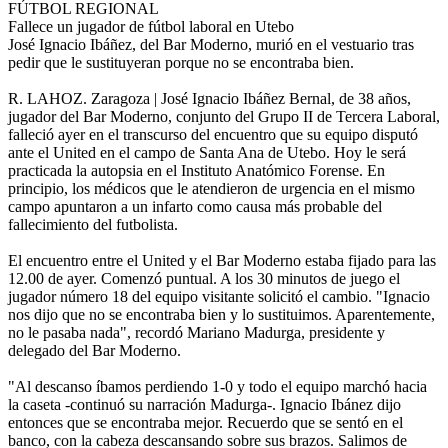
FÚTBOL REGIONAL
Fallece un jugador de fútbol laboral en Utebo
José Ignacio Ibáñez, del Bar Moderno, murió en el vestuario tras
pedir que le sustituyeran porque no se encontraba bien.
R. LAHOZ. Zaragoza | José Ignacio Ibáñez Bernal, de 38 años,
jugador del Bar Moderno, conjunto del Grupo II de Tercera Laboral,
falleció ayer en el transcurso del encuentro que su equipo disputó
ante el United en el campo de Santa Ana de Utebo. Hoy le será
practicada la autopsia en el Instituto Anatómico Forense. En
principio, los médicos que le atendieron de urgencia en el mismo
campo apuntaron a un infarto como causa más probable del
fallecimiento del futbolista.
El encuentro entre el United y el Bar Moderno estaba fijado para las
12.00 de ayer. Comenzó puntual. A los 30 minutos de juego el
jugador número 18 del equipo visitante solicitó el cambio. "Ignacio
nos dijo que no se encontraba bien y lo sustituimos. Aparentemente,
no le pasaba nada", recordó Mariano Madurga, presidente y
delegado del Bar Moderno.
"Al descanso íbamos perdiendo 1-0 y todo el equipo marchó hacia
la caseta -continuó su narración Madurga-. Ignacio Ibánez dijo
entonces que se encontraba mejor. Recuerdo que se sentó en el
banco, con la cabeza descansando sobre sus brazos. Salimos de