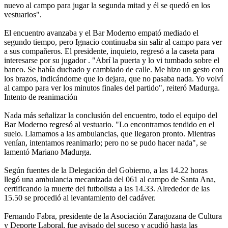
nuevo al campo para jugar la segunda mitad y él se quedó en los
vestuarios".
El encuentro avanzaba y el Bar Moderno empató mediado el
segundo tiempo, pero Ignacio continuaba sin salir al campo para ver
a sus compañeros. El presidente, inquieto, regresó a la caseta para
interesarse por su jugador . "Abrí la puerta y lo vi tumbado sobre el
banco. Se había duchado y cambiado de calle. Me hizo un gesto con
los brazos, indicándome que lo dejara, que no pasaba nada. Yo volví
al campo para ver los minutos finales del partido", reiteró Madurga.
Intento de reanimación
Nada más señalizar la conclusión del encuentro, todo el equipo del
Bar Moderno regresó al vestuario. "Lo encontramos tendido en el
suelo. Llamamos a las ambulancias, que llegaron pronto. Mientras
venían, intentamos reanimarlo; pero no se pudo hacer nada", se
lamentó Mariano Madurga.
Según fuentes de la Delegación del Gobierno, a las 14.22 horas
llegó una ambulancia mecanizada del 061 al campo de Santa Ana,
certificando la muerte del futbolista a las 14.33. Alrededor de las
15.50 se procedió al levantamiento del cadáver.
Fernando Fabra, presidente de la Asociación Zaragozana de Cultura
y Deporte Laboral, fue avisado del suceso y acudió hasta las