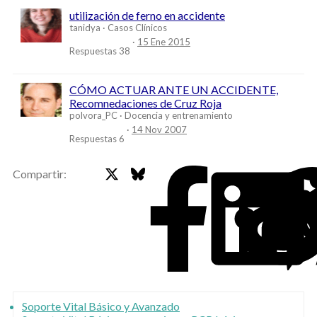
utilización de ferno en accidente
tanidya
Casos Clínicos
15 Ene 2015
Respuestas
38
CÓMO ACTUAR ANTE UN ACCIDENTE,
Recomnedaciones de Cruz Roja
polvora_PC
Docencia y entrenamiento
14 Nov 2007
Respuestas
6
X
Bluesky
Faceb
Compartir:
Soporte Vital Básico y Avanzado