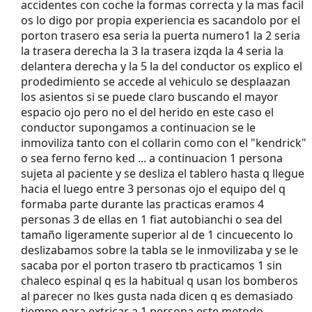
accidentes con coche la formas correcta y la mas facil
os lo digo por propia experiencia es sacandolo por el
porton trasero esa seria la puerta numero1 la 2 seria
la trasera derecha la 3 la trasera izqda la 4 seria la
delantera derecha y la 5 la del conductor os explico el
prodedimiento se accede al vehiculo se desplaazan
los asientos si se puede claro buscando el mayor
espacio ojo pero no el del herido en este caso el
conductor supongamos a continuacion se le
inmoviliza tanto con el collarin como con el "kendrick"
o sea ferno ferno ked ... a continuacion 1 persona
sujeta al paciente y se desliza el tablero hasta q llegue
hacia el luego entre 3 personas ojo el equipo del q
formaba parte durante las practicas eramos 4
personas 3 de ellas en 1 fiat autobianchi o sea del
tamaño ligeramente superior al de 1 cincuecento lo
deslizabamos sobre la tabla se le inmovilizaba y se le
sacaba por el porton trasero tb practicamos 1 sin
chaleco espinal q es la habitual q usan los bomberos
al parecer no lkes gusta nada dicen q es demasiado
tiempo para extricar a 1 persona este metodo