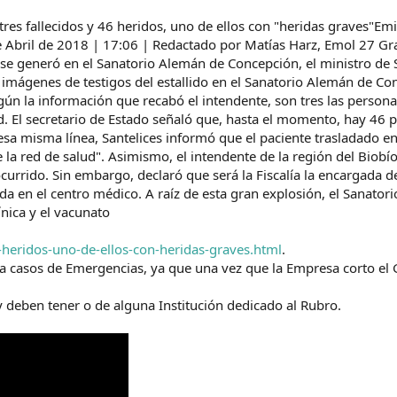
es fallecidos y 46 heridos, uno de ellos con "heridas graves"Emil
de Abril de 2018 | 17:06 | Redactado por Matías Harz, Emol 27 G
generó en el Sanatorio Alemán de Concepción, el ministro de Salu
mágenes de testigos del estallido en el Sanatorio Alemán de Con
ún la información que recabó el intendente, son tres las person
lud. El secretario de Estado señaló que, hasta el momento, hay 46
sa misma línea, Santelices informó que el paciente trasladado en 
a red de salud". Asimismo, el intendente de la región del Biobío, 
 ocurrido. Sin embargo, declaró que será la Fiscalía la encargada
ida en el centro médico. A raíz de esta gran explosión, el Sanato
ínica y el vacunato
-heridos-uno-de-ellos-con-heridas-graves.html
.
a casos de Emergencias, ya que una vez que la Empresa corto el G
y deben tener o de alguna Institución dedicado al Rubro.