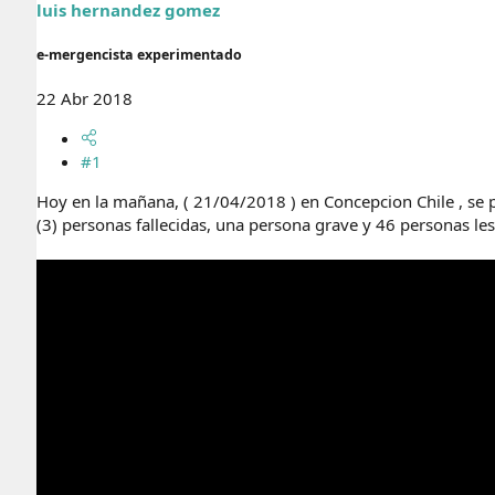
r
n
luis hernandez gomez
d
i
e
c
e-mergencista experimentado
l
i
t
o
22 Abr 2018
e
m
a
#1
Hoy en la mañana, ( 21/04/2018 ) en Concepcion Chile , se 
(3) personas fallecidas, una persona grave y 46 personas le