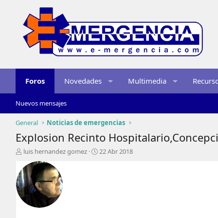
Foros
Novedades
Multimedia
Recurs
Nuevos mensajes
General
Noticias de emergencias
Explosion Recinto Hospitalario,Concepci
I
F
luis hernandez gomez
22 Abr 2018
n
e
i
c
c
h
i
a
a
d
d
e
o
i