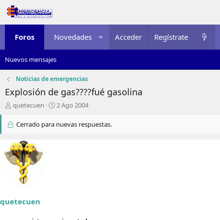
Foros
Novedades
Acceder
Multimedia
Regístrate
Recursos
Nuevos mensajes
Noticias de emergencias
Explosión de gas????fué gasolina
I
F
quetecuen
2 Ago 2004
n
e
i
c
Cerrado para nuevas respuestas.
c
h
i
a
a
d
d
e
o
i
r
n
d
i
e
c
quetecuen
l
i
t
o
e