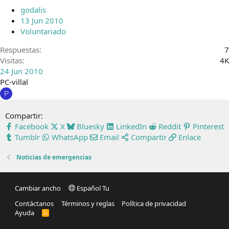
godalis
13 Jun 2010
Voluntariado
Respuestas
7
Visitas
4K
24 Jun 2010
PC-villal
P
Compartir:
Facebook
X
Bluesky
LinkedIn
Reddit
Pinterest
Tumblr
WhatsApp
Email
Compartir
Enlace
Noticias de emergencias
Cambiar ancho
Español Tu
Contáctanos
Términos y reglas
Política de privacidad
Ayuda
R
S
S