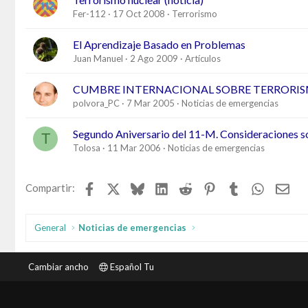
Fer-112
17 Oct 2008
Terrorismo
El Aprendizaje Basado en Problemas
Juan Manuel
2 Ago 2009
Artículos
CUMBRE INTERNACIONAL SOBRE TERRORI
polvora_PC
7 Mar 2005
Noticias de emergencias
Segundo Aniversario del 11-M. Consideraciones so
T
Tolosa
11 Mar 2006
Noticias de emergencias
Facebook
X
Bluesky
LinkedIn
Reddit
Pinterest
Tumblr
WhatsAp
Ema
Compartir:
General
Noticias de emergencias
Cambiar ancho
Español Tu