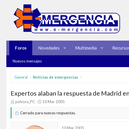
Foros
Novedades
Multimedia
Recurso
Nuevos mensajes
General
Noticias de emergencias
Expertos alaban la respuesta de Madrid e
I
F
polvora_PC
10 Mar 2005
n
e
i
c
Cerrado para nuevas respuestas.
c
h
i
a
a
d
10 Mar 2005