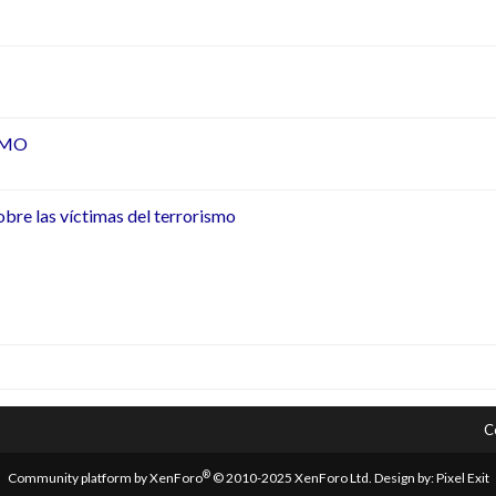
SMO
bre las víctimas del terrorismo
p
il
C
®
Community platform by XenForo
© 2010-2025 XenForo Ltd.
Design by:
Pixel Exit