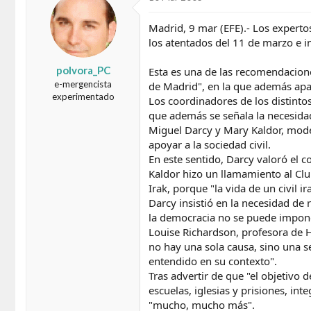
d
e
o
i
Madrid, 9 mar (EFE).- Los expert
r
n
los atentados del 11 de marzo e in
d
i
e
c
polvora_PC
Esta es una de las recomendacione
l
i
t
o
e-mergencista
de Madrid", en la que además apar
e
experimentado
Los coordinadores de los distinto
m
que además se señala la necesidad
a
Miguel Darcy y Mary Kaldor, moder
apoyar a la sociedad civil.
En este sentido, Darcy valoró el 
Kaldor hizo un llamamiento al Clu
Irak, porque "la vida de un civil i
Darcy insistió en la necesidad de
la democracia no se puede impon
Louise Richardson, profesora de H
no hay una sola causa, sino una s
entendido en su contexto".
Tras advertir de que "el objetivo 
escuelas, iglesias y prisiones, in
"mucho, mucho más".