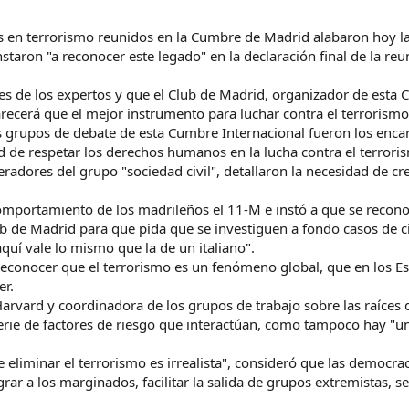
os en terrorismo reunidos en la Cumbre de Madrid alabaron hoy la
staron "a reconocer este legado" en la declaración final de la reu
s de los expertos y que el Club de Madrid, organizador de esta 
ecerá que el mejor instrumento para luchar contra el terrorismo
s grupos de debate de esta Cumbre Internacional fueron los enca
 de respetar los derechos humanos en la lucha contra el terrori
adores del grupo "sociedad civil", detallaron la necesidad de cr
comportamiento de los madrileños el 11-M e instó a que se recon
b de Madrid para que pida que se investiguen a fondo casos de ci
raquí vale lo mismo que la de un italiano".
 reconocer que el terrorismo es un fenómeno global, que en los Es
er.
arvard y coordinadora de los grupos de trabajo sobre las raíces 
erie de factores de riesgo que interactúan, como tampoco hay "u
de eliminar el terrorismo es irrealista", consideró que las democ
tegrar a los marginados, facilitar la salida de grupos extremistas,