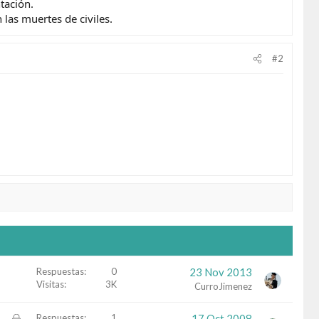
tación.
 las muertes de civiles.
#2
Respuestas
0
23 Nov 2013
Visitas
3K
CurroJimenez
C
Respuestas
1
17 Oct 2008