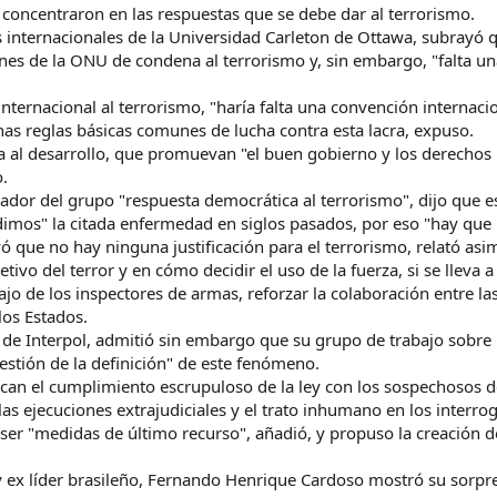
 concentraron en las respuestas que se debe dar al terrorismo.
internacionales de la Universidad Carleton de Ottawa, subrayó q
es de la ONU de condena al terrorismo y, sin embargo, "falta una
internacional al terrorismo, "haría falta una convención internacio
unas reglas básicas comunes de lucha contra esta lacra, expuso.
da al desarrollo, que promuevan "el buen gobierno y los derecho
o.
inador del grupo "respuesta democrática al terrorismo", dijo que 
os" la citada enfermedad en siglos pasados, por eso "hay que r
ó que no hay ninguna justificación para el terrorismo, relató asi
ivo del terror y en cómo decidir el uso de la fuerza, si se lleva a
o de los inspectores de armas, reforzar la colaboración entre las i
los Estados.
l de Interpol, admitió sin embargo que su grupo de trabajo sobr
stión de la definición" de este fenómeno.
can el cumplimiento escrupuloso de la ley con los sospechosos d
las ejecuciones extrajudiciales y el trato inhumano en los interrog
 ser "medidas de último recurso", añadió, y propuso la creación d
y ex líder brasileño, Fernando Henrique Cardoso mostró su sorpr