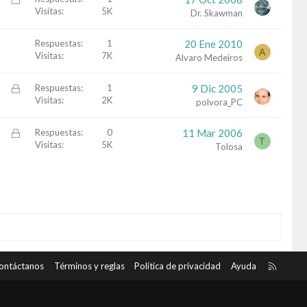
Visitas
5K
e
Dr. Skawman
r
r
Respuestas
1
20 Ene 2010
A
a
Visitas
7K
Alvaro Medeiros
d
o
C
Respuestas
1
9 Dic 2005
Visitas
2K
e
polvora_PC
r
r
C
Respuestas
0
11 Mar 2006
T
a
Visitas
5K
e
Tolosa
d
r
o
r
a
d
o
R
ontáctanos
Términos y reglas
Política de privacidad
Ayuda
S
S