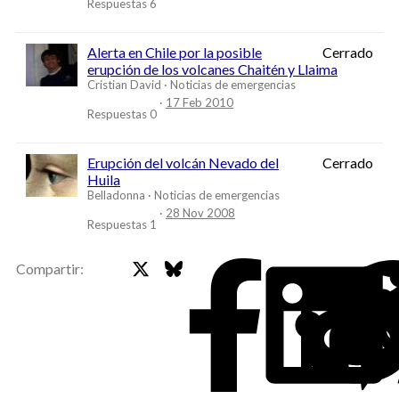
Respuestas
6
Alerta en Chile por la posible
Cerrado
erupción de los volcanes Chaitén y Llaima
Cristian David
Noticias de emergencias
17 Feb 2010
Respuestas
0
Erupción del volcán Nevado del
Cerrado
Huila
Belladonna
Noticias de emergencias
28 Nov 2008
Respuestas
1
X
Bluesky
Faceb
Compartir: