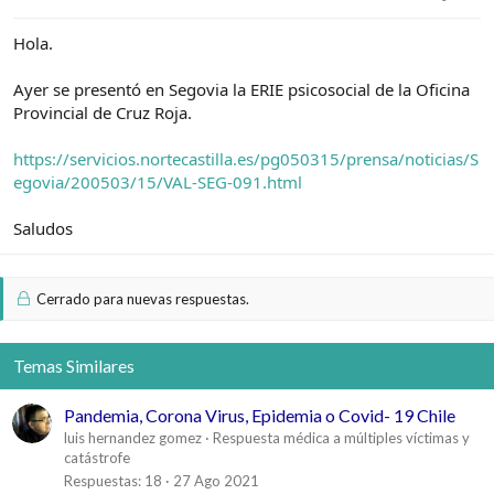
e
c
l
i
Hola.
t
o
e
m
Ayer se presentó en Segovia la ERIE psicosocial de la Oficina
a
Provincial de Cruz Roja.
https://servicios.nortecastilla.es/pg050315/prensa/noticias/S
egovia/200503/15/VAL-SEG-091.html
Saludos
Cerrado para nuevas respuestas.
Temas Similares
Pandemia, Corona Virus, Epidemia o Covid- 19 Chile
luis hernandez gomez
Respuesta médica a múltiples víctimas y
catástrofe
Respuestas
18
27 Ago 2021