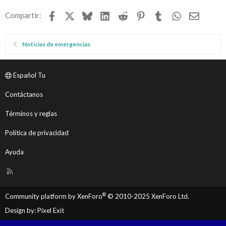
Facebook
X
Bluesky
LinkedIn
Reddit
Pinterest
Tumblr
WhatsApp
Email
Compartir:
Noticias de emergencias
Español Tu
Contáctanos
Términos y reglas
Política de privacidad
Ayuda
R
S
S
®
Community platform by XenForo
© 2010-2025 XenForo Ltd.
Design by:
Pixel Exit