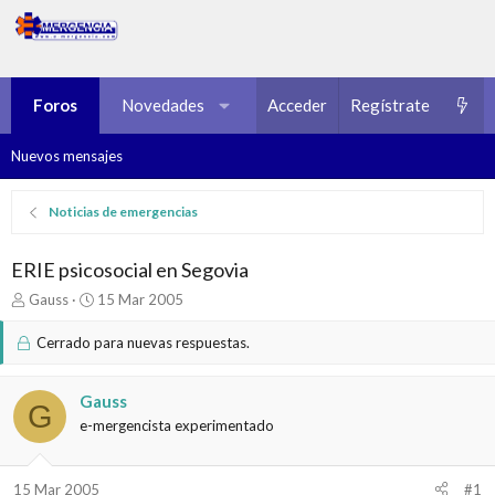
Foros
Novedades
Multimedia
Acceder
Regístrate
Recursos
Nuevos mensajes
Noticias de emergencias
ERIE psicosocial en Segovia
I
F
Gauss
15 Mar 2005
n
e
i
c
Cerrado para nuevas respuestas.
c
h
i
a
a
d
Gauss
G
d
e
e-mergencista experimentado
o
i
r
n
d
i
15 Mar 2005
#1