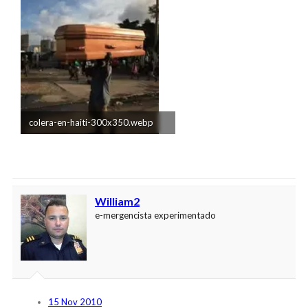
colera-en-haiti-300x350.webp
14 KB · Visitas: 19
William2
e-mergencista experimentado
15 Nov 2010