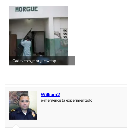
Cadaveres_morgue.webp
16 KB · Visitas: 20
William2
e-mergencista experimentado