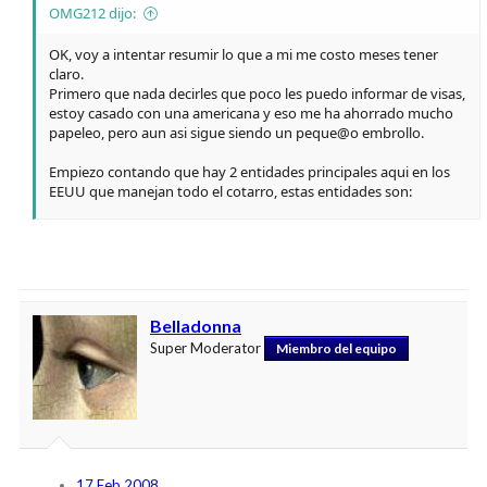
OMG212 dijo:
OK, voy a intentar resumir lo que a mi me costo meses tener
claro.
Primero que nada decirles que poco les puedo informar de visas,
estoy casado con una americana y eso me ha ahorrado mucho
papeleo, pero aun asi sigue siendo un peque@o embrollo.
Empiezo contando que hay 2 entidades principales aqui en los
EEUU que manejan todo el cotarro, estas entidades son:
Commission on graduates of foreign nursing schools "CFGNS"
https://www.cgfns.org/cgfns/index.html
y el
board of nursing
https://www.sos.state.ga.us/plb/rn/
Belladonna
La primera entidad se encarga de revisar todo tu papeleo, el cual
Super Moderator
Miembro del equipo
tiene que ser mandado por tu universidad y tu colegio de
enfermeria directamente a ellos (sin pasar por tus manos) con
unas caracterisitcas determinadas que podran ver en la pagina
web, tambien son los que se encargan de gestionar visados
especiales para enfermeros, que no fue mi caso.
El segundo enlace corresponde al board of nursing de mi estado
17 Feb 2008