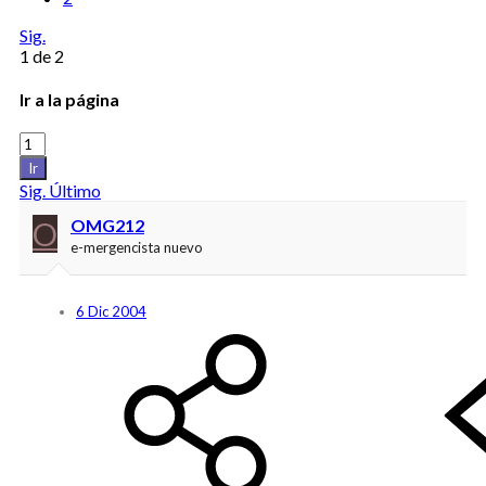
Sig.
1 de 2
Ir a la página
Ir
Sig.
Último
O
OMG212
e-mergencista nuevo
6 Dic 2004