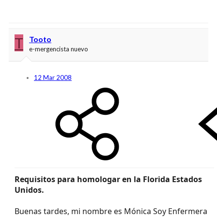
trabajar...jeje, sencillo no?
Pues nada mas, solo decirles que si se quieren aventurar, traigan
pasta para aguantar los primeros meses de espera o a trabajar,
que eso seria otra historia.
T
Tooto
e-mergencista nuevo
Saludos y suerte.
PD: Cualquier pregunta, ya sabeis.
12 Mar 2008
Requisitos para homologar en la Florida Estados
Unidos.
Buenas tardes, mi nombre es Mónica Soy Enfermera