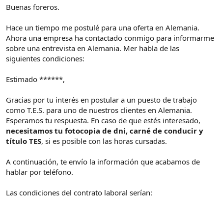
d
i
Buenas foreros.
e
c
l
i
Hace un tiempo me postulé para una oferta en Alemania.
t
o
Ahora una empresa ha contactado conmigo para informarme
e
sobre una entrevista en Alemania. Mer habla de las
m
siguientes condiciones:
a
Estimado ******,
Gracias por tu interés en postular a un puesto de trabajo
como T.E.S. para uno de nuestros clientes en Alemania.
Esperamos tu respuesta. En caso de que estés interesado,
necesitamos tu fotocopia de dni, carné de conducir y
título TES
, si es posible con las horas cursadas.
A continuación, te envío la información que acabamos de
hablar por teléfono.
Las condiciones del contrato laboral serían: