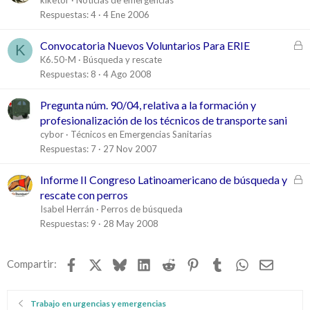
r
Respuestas
4
4 Ene 2006
r
a
C
Convocatoria Nuevos Voluntarios Para ERIE
K
d
e
K6.50-M
Búsqueda y rescate
o
r
Respuestas
8
4 Ago 2008
r
a
Pregunta núm. 90/04, relativa a la formación y
d
profesionalización de los técnicos de transporte sani
o
cybor
Técnicos en Emergencias Sanitarias
Respuestas
7
27 Nov 2007
C
Informe II Congreso Latinoamericano de búsqueda y
e
rescate con perros
r
Isabel Herrán
Perros de búsqueda
r
Respuestas
9
28 May 2008
a
d
Facebook
X
Bluesky
LinkedIn
Reddit
Pinterest
Tumblr
WhatsApp
Email
Compartir:
o
Trabajo en urgencias y emergencias