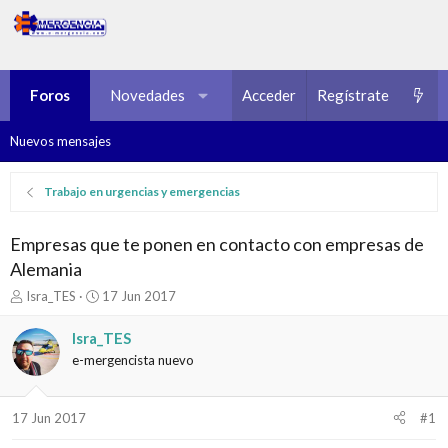
Foros
Novedades
Multimedia
Acceder
Regístrate
Recursos
Nuevos mensajes
Trabajo en urgencias y emergencias
Empresas que te ponen en contacto con empresas de
Alemania
I
F
Isra_TES
17 Jun 2017
n
e
i
c
Isra_TES
c
h
e-mergencista nuevo
i
a
a
d
d
e
17 Jun 2017
#1
o
i
r
n