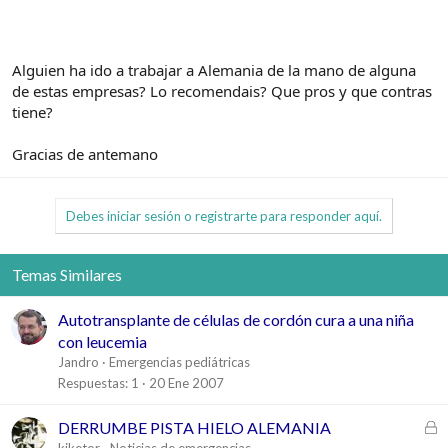
Alguien ha ido a trabajar a Alemania de la mano de alguna
de estas empresas? Lo recomendais? Que pros y que contras
tiene?
Gracias de antemano
Debes iniciar sesión o registrarte para responder aquí.
Temas Similares
Autotransplante de células de cordón cura a una niña
con leucemia
Jandro
Emergencias pediátricas
Respuestas
1
20 Ene 2007
C
DERRUMBE PISTA HIELO ALEMANIA
e
kiketor
Noticias de emergencias