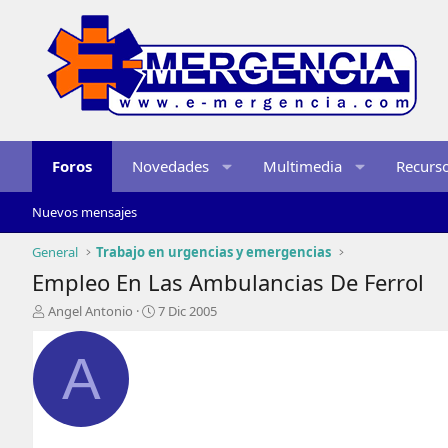
Foros
Novedades
Multimedia
Recurs
Nuevos mensajes
General
Trabajo en urgencias y emergencias
Empleo En Las Ambulancias De Ferrol
I
F
Angel Antonio
7 Dic 2005
n
e
i
c
A
c
h
i
a
a
d
d
e
o
i