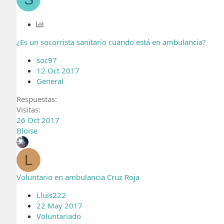
E
n
¿Es un socorrista sanitario cuando está en ambulancia?
c
u
soc97
e
12 Oct 2017
s
General
t
a
Respuestas
Visitas
26 Oct 2017
Bloise
L
Voluntario en ambulancia Cruz Roja
Lluis222
22 May 2017
Voluntariado