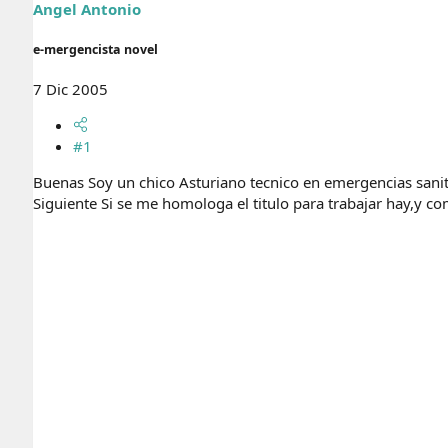
r
n
Angel Antonio
d
i
e
c
e-mergencista novel
l
i
t
o
7 Dic 2005
e
m
a
#1
Buenas Soy un chico Asturiano tecnico en emergencias sanit
Siguiente Si se me homologa el titulo para trabajar hay,y 