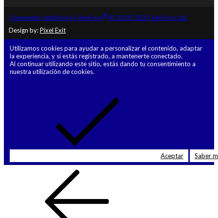
®
Community platform by XenForo
© 2010-2025 XenForo Ltd.
Design by:
Pixel Exit
Utilizamos cookies para ayudar a personalizar el contenido, adaptar
la experiencia, y si estás registrado, a mantenerte conectado.
Al continuar utilizando este sitio, estás dando tu consentimiento a
nuestra utilización de cookies.
Aceptar
Saber 