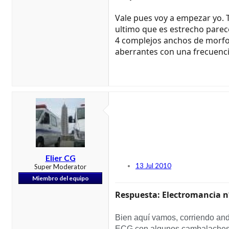
Vale pues voy a empezar yo. T
ultimo que es estrecho parece
4 complejos anchos de morfo
aberrantes con una frecuenci
Elier CG
13 Jul 2010
Super Moderator
Miembro del equipo
Respuesta: Electromancia n
Bien aquí vamos, corriendo ando 
ECG con algunos cambalaches...j