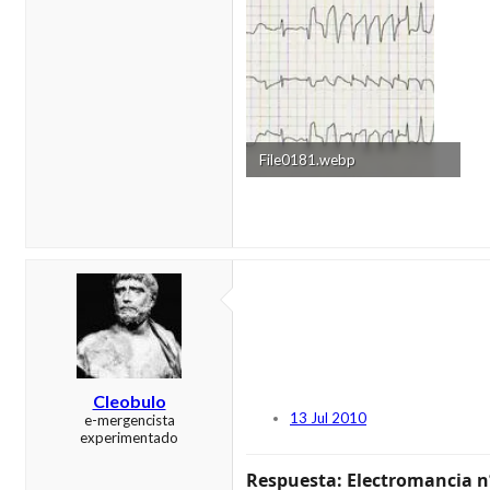
File0181.webp
78,7 KB · Visitas: 196
Cleobulo
13 Jul 2010
e-mergencista
experimentado
Respuesta: Electromancia n