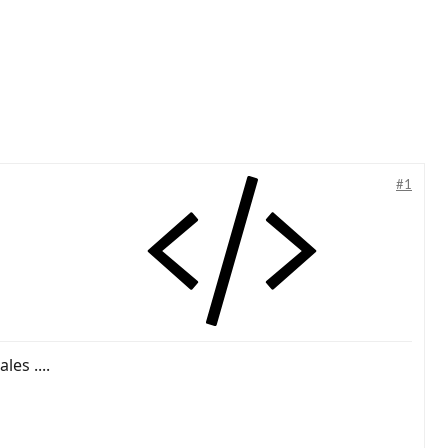
#1
es ....