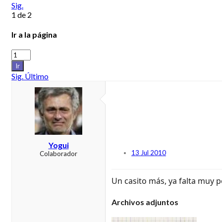
Sig.
1 de 2
Ir a la página
Ir
Sig.
Último
Yogui
13 Jul 2010
Colaborador
Un casito más, ya falta muy p
Archivos adjuntos