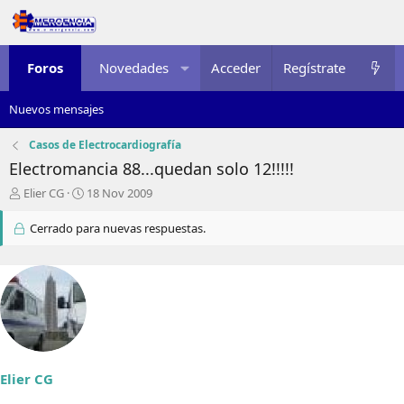
Foros
Novedades
Acceder
Multimedia
Regístrate
Recursos
Nuevos mensajes
Casos de Electrocardiografía
Electromancia 88...quedan solo 12!!!!!
I
F
Elier CG
18 Nov 2009
n
e
i
c
Cerrado para nuevas respuestas.
c
h
i
a
a
d
d
e
o
i
r
n
d
i
e
c
l
i
Elier CG
t
o
e