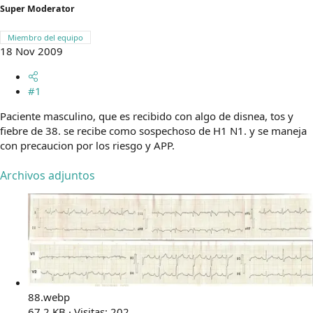
Super Moderator
m
a
Miembro del equipo
18 Nov 2009
#1
Paciente masculino, que es recibido con algo de disnea, tos y
fiebre de 38. se recibe como sospechoso de H1 N1. y se maneja
con precaucion por los riesgo y APP.
Archivos adjuntos
88.webp
67,2 KB · Visitas: 202