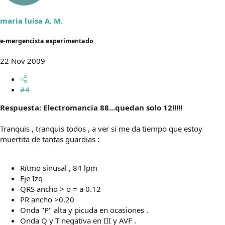
maria luisa A. M.
e-mergencista experimentado
22 Nov 2009
#4
Respuesta: Electromancia 88...quedan solo 12!!!!!
Tranquis , tranquis todos , a ver si me da tiempo que estoy
muertita de tantas guardias :
Rítmo sinusal , 84 lpm
Eje Izq
QRS ancho > o = a 0.12
PR ancho >0.20
Onda "P" alta y picuda en ocasiones .
Onda Q y T negativa en III y AVF .