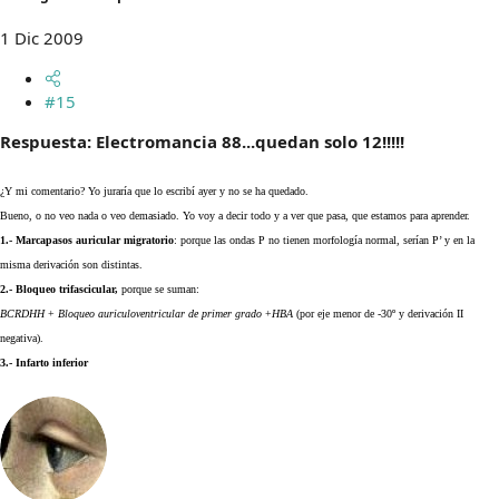
1 Dic 2009
#15
Respuesta: Electromancia 88...quedan solo 12!!!!!
¿Y mi comentario? Yo juraría que lo escribí ayer y no se ha quedado.
Bueno, o no veo nada o veo demasiado. Yo voy a decir todo y a ver que pasa, que estamos para aprender.
1.-
Marcapasos auricular migratorio
: porque las ondas P no tienen morfología normal, serían P’ y en la
misma derivación son distintas.
2.-
Bloqueo trifascicular,
porque se suman:
BCRDHH
+
Bloqueo auriculoventricular de primer grado
+
HBA
(por eje menor de -30º y derivación II
negativa).
3.- I
nfarto inferior