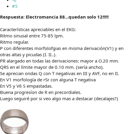
#5
Respuesta: Electromancia 88...quedan solo 12!!!!!
Características apreciables en el EKG:
Ritmo sinusal entre 75-85 lpm.
Ritmo regular.
P con diferentes morfolofgias en misma derivación(V1) y en
otras altas y picudas (I. II..).
PR alargado en todas las derivaciones: mayor a O.20 mm.
QRS en el límite mayor de 0.10 mm. (sería ancho).
Se aprecian ondas Q con T negativas en III y AVF, no en II.
En V1 morfología de rSr con alguna T negativa
En V5 y V6 S empastadas.
Buena progresíon de R en precordiales.
Luego seguiré por si veo algo mas a destacar (decalajes?)