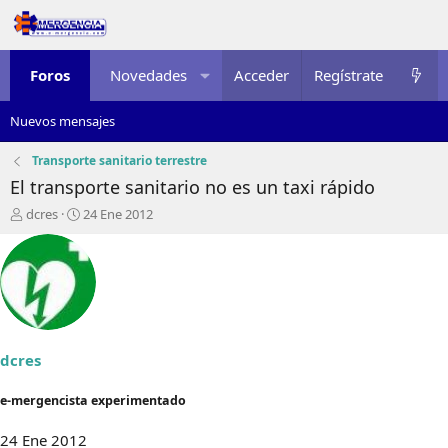
Foros
Novedades
Acceder
Multimedia
Regístrate
Recursos
Nuevos mensajes
Transporte sanitario terrestre
El transporte sanitario no es un taxi rápido
I
F
dcres
24 Ene 2012
n
e
i
c
c
h
i
a
a
d
d
e
o
i
r
n
dcres
d
i
e
c
e-mergencista experimentado
l
i
t
o
24 Ene 2012
e