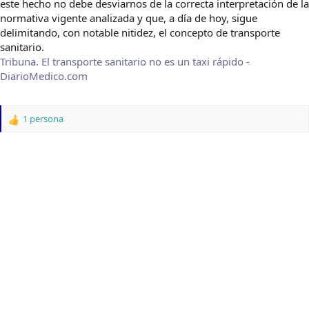
este hecho no debe desviarnos de la correcta interpretación de la
normativa vigente analizada y que, a día de hoy, sigue
delimitando, con notable nitidez, el concepto de transporte
sanitario.
Tribuna. El transporte sanitario no es un taxi rápido -
DiarioMedico.com
1 persona
R
e
a
c
c
i
o
n
e
s
: