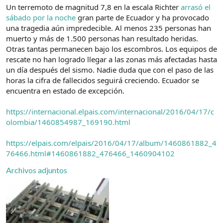
d
i
Un terremoto de magnitud 7,8 en la escala Richter
arrasó el
e
c
sábado por la noche
gran parte de Ecuador y ha provocado
l
i
una tragedia aún impredecible. Al menos 235 personas han
t
o
muerto y más de 1.500 personas han resultado heridas.
e
Otras tantas permanecen bajo los escombros. Los equipos de
m
rescate no han logrado llegar a las zonas más afectadas hasta
a
un día después del sismo. Nadie duda que con el paso de las
horas la cifra de fallecidos seguirá creciendo. Ecuador se
encuentra en estado de excepción.
https://internacional.elpais.com/internacional/2016/04/17/c
olombia/1460854987_169190.html
https://elpais.com/elpais/2016/04/17/album/1460861882_4
76466.html#1460861882_476466_1460904102
Archivos adjuntos