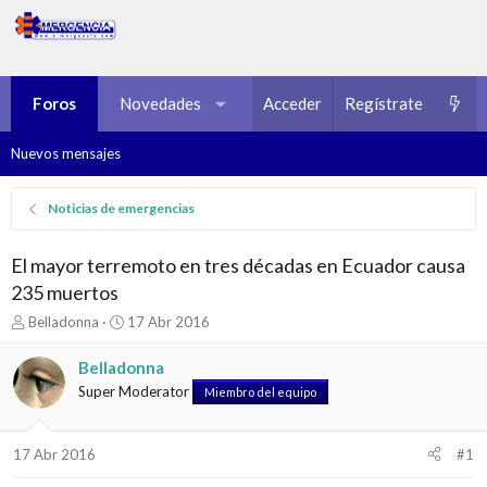
Foros
Novedades
Multimedia
Acceder
Regístrate
Recursos
Nuevos mensajes
Noticias de emergencias
El mayor terremoto en tres décadas en Ecuador causa
235 muertos
I
F
Belladonna
17 Abr 2016
n
e
i
c
Belladonna
c
h
Super Moderator
Miembro del equipo
i
a
a
d
d
e
17 Abr 2016
#1
o
i
r
n