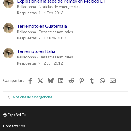
Explosión en la sede de Pemex en México DF
Belladonna
Noticias de emergencias
Respuestas
4
4 Feb 2013
Terremoto en Guatemala
Belladonna
Desastres naturales
Respuestas
2
12 Nov 2012
Terremoto en Italia
Belladonna
Desastres naturales
Respuestas
9
2 Jun 2012
Facebook
X
Bluesky
LinkedIn
Reddit
Pinterest
Tumblr
WhatsApp
Email
Compartir:
Noticias de emergencias
Español Tu
Contáctanos