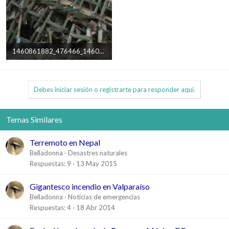
1460861882_476466_1460904840_album_normal.webp
112,3 KB · Visitas: 1
Debes iniciar sesión o registrarte para responder aquí.
Temas Similares
Terremoto en Nepal
Belladonna
Desastres naturales
Respuestas
9
13 May 2015
Gigantesco incendio en Valparaíso
Belladonna
Noticias de emergencias
Respuestas
4
18 Abr 2014