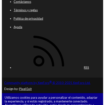
Contáctanos
Términos y reglas
Política de privacidad
Ayuda
RSS
®
Community platform by XenForo
© 2010-2025 XenForo Ltd.
Design by:
Pixel Exit
Utilizamos cookies para ayudar a personalizar el contenido, adaptar
la experiencia, y si estás registrado, a mantenerte conectado.
Al continuar utilizando este sitio, estás dando tu consentimiento a