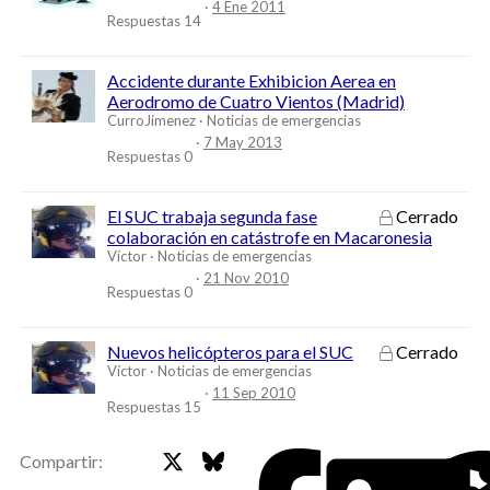
4 Ene 2011
Respuestas
14
Accidente durante Exhibicion Aerea en
Aerodromo de Cuatro Vientos (Madrid)
CurroJimenez
Noticias de emergencias
7 May 2013
Respuestas
0
El SUC trabaja segunda fase
Cerrado
colaboración en catástrofe en Macaronesia
Víctor
Noticias de emergencias
21 Nov 2010
Respuestas
0
Nuevos helicópteros para el SUC
Cerrado
Víctor
Noticias de emergencias
11 Sep 2010
Respuestas
15
X
Bluesky
Faceb
Compartir: